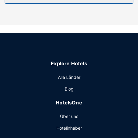
Tourenplanung/beim Ticketerwerb gehören zur
Austattung.
Restaurant
Deinen Durst kannst du an der Bar/Lounge stillen. Gegen
Gebühr wird täglich von 08:00 Uhr bis 10:00 Uhr ein
Frühstücksbuffet angeboten.
Sonstige Einrichtungen
Zum Angebot gehören eine rund um die Uhr besetzte
Explore Hotels
Rezeption, eine Gepäckaufbewahrung und eine Wäscherei.
Vor Ort gibt es Folgendes: Parken ohne Service
Alle Länder
(kostenpflichtig).
Blog
HotelsOne
Über uns
Hotelinhaber