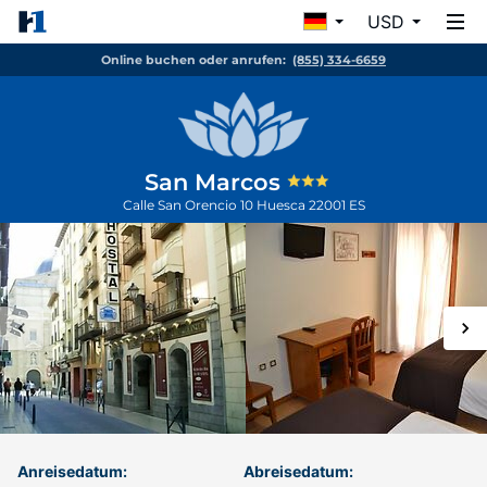
USD
Online buchen oder anrufen:
(855) 334-6659
San Marcos
Calle San Orencio 10
Huesca
22001
ES
Anreisedatum:
Abreisedatum: