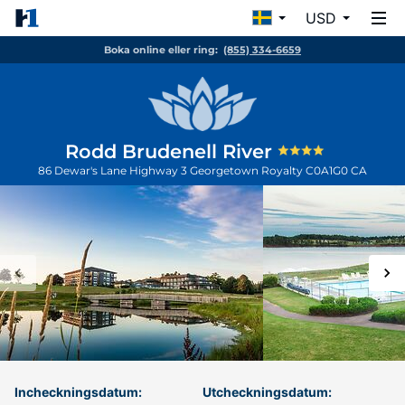
USD
Boka online eller ring:
(855) 334-6659
Rodd Brudenell River
86 Dewar's Lane Highway 3
Georgetown Royalty
C0A1G0
CA
Incheckningsdatum:
Utcheckningsdatum: