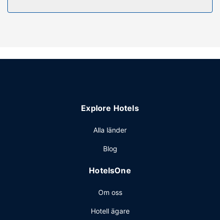
Bekvämligheter på anläggningen
Här erbjuds golfbana, utomhustennisbanor och
utomhuspool. Boendet har även gratis wi-fi, barnpassning
mot en avgift och en souvenirbutik eller tidningskiosk.
Restaurang
Ät gott och beundra utsikten över golfbanan på Club 19,
en restaurang med loungebar. Avsluta dagen med en drink
på boendets bar vid poolen. Frukost enligt egen
beställning serveras dagligen mot en avgift från 06.30 till
Explore Hotels
11.00.
Övriga bekvämligheter
Alla länder
Gäster har tillgång till bland annat business-service,
Blog
reception (öppen dygnet runt) och värdeförvaringsskåp i
receptionen. Avgiftsfri parkering erbjuds på plats.
HotelsOne
Om oss
Hotell ägare