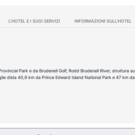
L'HOTEL E I SUOI SERVIZI
INFORMAZIONI SULL'HOTEL
 Provincial Park e da Brudenell Golf, Rodd Brudenell River, struttura 
iglie dista 40,9 km da Prince Edward Island National Park e 47 km da
tura ti sentirai come a casa. Il Wi-Fi gratuito ti consente di restare 
. Il bagno in camera è dotato di set di cortesia gratuiti e asciugacape
re le pulizie sono eseguite tutti i giorni.
e sue abilità sul campo da golf, potrai approfittare degli altri servizi r
to resort potrai inoltre contare su il Wi-Fi gratuito, un servizio babysi