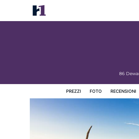
Rodd Brudenell River
Prezzi
Foto
Recensioni
Mappa
L'hotel e i suoi s
86 Dewar
PREZZI
FOTO
RECENSIONI