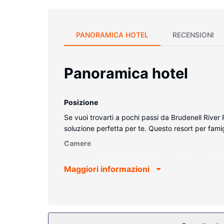
PANORAMICA HOTEL
RECENSIONI
Panoramica hotel
Posizione
Se vuoi trovarti a pochi passi da Brudenell River
soluzione perfetta per te. Questo resort per fam
Camere
Nelle 131 camere con aria condizionata della strut
Maggiori informazioni
via cavo è l'ideale per concedersi un po' di svago
preparazione di caffè/tè e ferri/assi da stiro, ment
Attrattive della proprietà
Mentre il golfista della famiglia mette alla prova l
tennis all'aperto o una piscina all'aperto. In ques