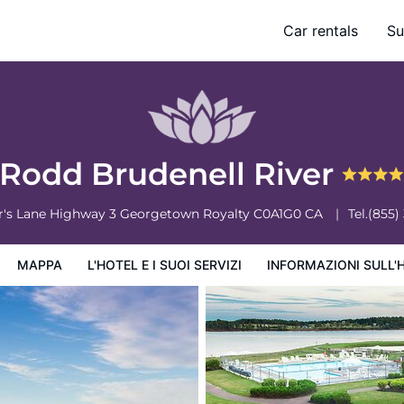
Car rentals
Su
ervizi
Informazioni sull'hotel
Condizioni dell'hotel
Rodd Brudenell River
's Lane Highway 3
Georgetown Royalty
C0A1G0
CA
Tel.
(855)
MAPPA
L'HOTEL E I SUOI SERVIZI
INFORMAZIONI SULL'