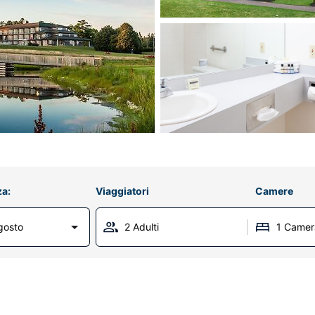
za:
Viaggiatori
Camere
gosto
2 Adulti
1 Camer