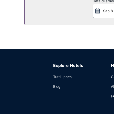
Data di arriv
regalo/edicole.
Sab 8
Ristorante
Se l’appetito si fa sentire, visita Club 19, piacev
preferito! Presso questa struttura troverai un ba
dalle ore 06:30 alle ore 11:00.
Altre attrattive
Potrai usufruire di un business center, una recept
loco.
Explore Hotels
H
Tutti i paesi
C
Blog
A
F