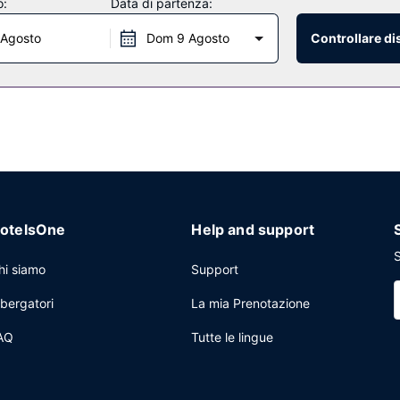
o:
Data di partenza:
 Agosto
Dom 9 Agosto
Controllare di
ole ristorante che vanta un bar/lounge con vista sul campo da golf. Con
r a bordo piscina davvero fantastico. La colazione preparata su ordina
ion aperta 24 ore su 24 e una cassetta di sicurezza presso la receptio
otelsOne
Help and support
S
hi siamo
Support
lbergatori
La mia Prenotazione
AQ
Tutte le lingue