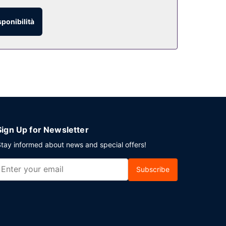
sponibilità
cludi la giornata in bellezza con il tuo drink
zione è disponibile a pagamento tutti i giorni
n. Il un parcheggio gratuito è disponibile in
Sign Up for Newsletter
tay informed about news and special offers!
Subscribe