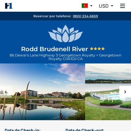
USD
Reservar por telefone:
(855) 334-6659
Rodd Brudenell River
86 Dewar's Lane Highway 3
Georgetown Royalty = Georgetown
Royalty
C0A1G0
CA
Data de Check-in:
Data de Check-out: