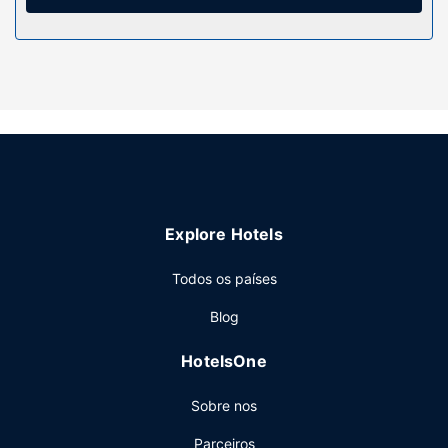
ferros/tábuas de engomar. A limpeza dos quartos é
efetuada diária.
Serviço do hotel
Rodd Brudenell River o tem atividades lúdicas para todos:
um magnífico campo de golfe, campos de ténis exteriores
e uma piscina exterior. Entre as facilidades adicionais
contam-se Wi-fi grátis, serviço de baby-sitter (sobretaxa)
e uma loja de presentes/quiosque de jornais.
Restaurante
Explore Hotels
Recarregue energias no Club 19, um restaurante com um
bar/lounge e uma magnífica vista para o campo de golfe.
Todos os países
Termine o dia com uma bebida refrescante no bar junto à
piscina. O resort serve pequenos-almoços preparados no
Blog
momento diariamente entre as 6:30 e as 11:00 mediante
uma sobretaxa.
HotelsOne
Outros serviços
Sobre nos
As principais comodidades incluem um business center,
uma receção aberta 24 horas e um cofre na receção. Há
Parceiros