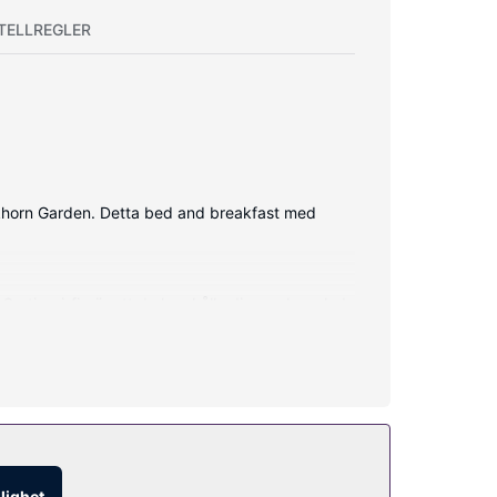
TELLREGLER
lkhorn Garden. Detta bed and breakfast med
ratis wi-fi gör att du kan hålla dig uppkopplad,
d i lobbyn och ett picknickområde.
glighet