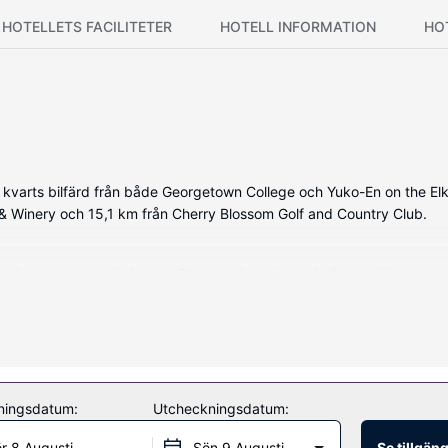
HOTELLETS FACILITETER
HOTELL INFORMATION
HO
n kvarts bilfärd från både Georgetown College och Yuko-En on the E
& Winery och 15,1 km från Cherry Blossom Golf and Country Club.
rade rummen med platt-tv. Rummen har privata balkonger/terrasser. G
r gratis toalettartiklar och hårtorkar.
rden, och dra nytta av deras gratis wi-fi. Boendet har även en eldsta
ningsdatum:
Utcheckningsdatum:
r 8 Augusti
Sön 9 Augusti
Se tillgän