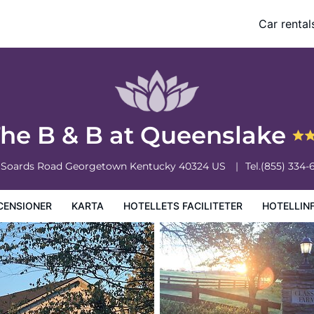
Car rental
ciliteter
Hotellinformation
Hotellregler
he B & B at Queenslake
 Soards Road
Georgetown
Kentucky
40324
US
Tel.
(855) 334-
CENSIONER
KARTA
HOTELLETS FACILITETER
HOTELLIN