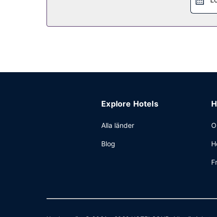
Gäster har tillgång till bland annat bibliotek och
Explore Hotels
H
Alla länder
O
Blog
H
F