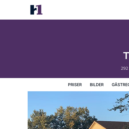
The B & B at Queenslake
Priser
Bilder
Gästrecensioner
Karta
Hotellets fa
T
292
PRISER
BILDER
GÄSTRE