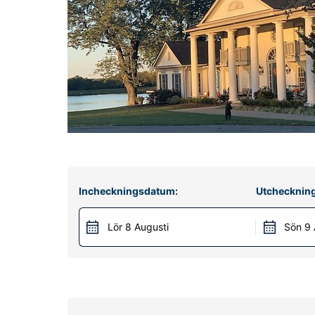
Incheckningsdatum:
Utchecknin
Lör 8 Augusti
Sön 9 