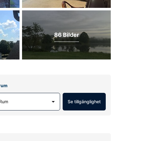
86 Bilder
lrum
 Rum
Se tillgänglighet