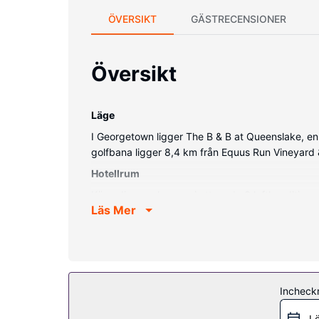
ÖVERSIKT
GÄSTRECENSIONER
Översikt
Läge
I Georgetown ligger The B & B at Queenslake, e
golfbana ligger 8,4 km från Equus Run Vineyard 
Hotellrum
Känn dig som hemma i ett av de 3 luftkonditione
Läs Mer
och kabel-tv erbjuder underhållning. Badrummen ha
Bekvämligheter på anläggningen
Njut av utsikten från deras terrassen och trädgå
Restaurang
Incheck
En gratis komplett frukost ingår.
Övriga bekvämligheter
Lö