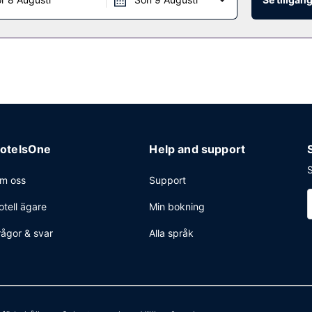
 värdeförvaringsskåp i receptionen. Avgiftsfri parkering erbjuds på pla
otelsOne
Help and support
S
m oss
Support
otell ägare
Min bokning
rågor & svar
Alla språk