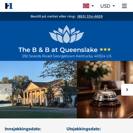
USD
Bestill på nettet eller ring:
(855) 334-6659
The B & B at Queenslake
292 Soards Road
Georgetown
Kentucky
40324
US
Innsjekkingsdato:
Utsjekkingsdato: