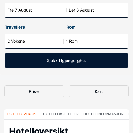
Fre 7 August
Lør 8 August
Travellers
Rom
2 Voksne
1 Rom
Sjekk tilgjengelighet
Priser
Kart
HOTELLOVERSIKT
HOTELLFASILITETER
HOTELLINFORMASJON
HO
Hotelloversikt