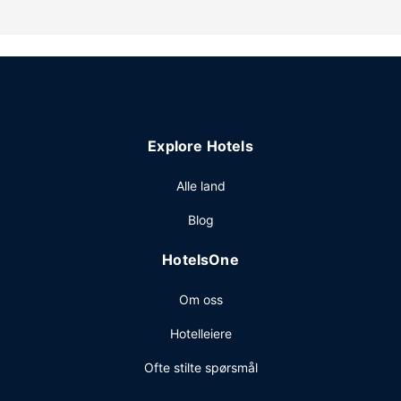
hotellet har i tillegg peis i lobbyen og piknikområde.
Restaurant
Komplett frokost er inkludert.
Andre fasiliteter
Gjester har tilgang til blant annet bibliotek og safe i
resepsjonen. Gjestene tilbys ubetjent parkering (inkludert)
Explore Hotels
på stedet.
Alle land
Blog
HotelsOne
Om oss
Hotelleiere
Ofte stilte spørsmål