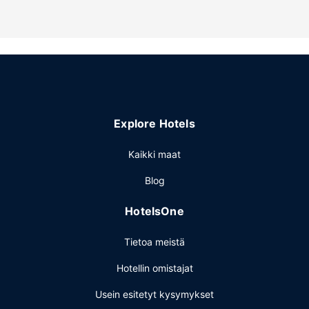
kuuluu takka aulassa ja piknikalue.
Ravintola
Täysi aamiainen kuuluu hintaan.
Muut mukavuudet
Käytössäsi on kirjasto ja tallelokero vastaanotossa.
Palveluihin kuuluu ilmainen pysäköinti.
Explore Hotels
Kaikki maat
Blog
HotelsOne
Tietoa meistä
Hotellin omistajat
Usein esitetyt kysymykset