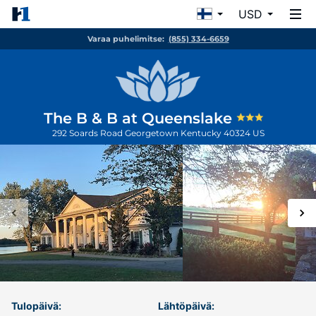
USD
Varaa puhelimitse:
(855) 334-6659
The B & B at Queenslake
292 Soards Road
Georgetown
Kentucky
40324
US
Tulopäivä:
Lähtöpäivä: