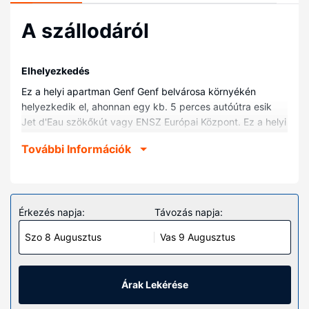
A szállodáról
Elhelyezkedés
Ez a helyi apartman Genf Genf belvárosa környékén
helyezkedik el, ahonnan egy kb. 5 perces autóútra esik
Jet d'Eau szökőkút vagy ENSZ Európai Központ. Ez a helyi
apartman kb. 8 km-re található CERN (Európai Nukleáris
További Információk
Kutatási Szervezet), ill. 0,4 km-re Brunswick-emlékmű
helyszíneitől.
Szobák
Helyezze magát kényelembe a(z) apartman vendégeként.
Érkezés napja:
Távozás napja:
Egyéb felszereltség
Szo 8 Augusztus
Vas 9 Augusztus
Az autóval érkező vendégek számára ingyenes egyéni
parkolás biztosított a helyszínen.
Árak Lekérése