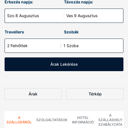
Érkezés napja:
Távozás napja:
Szo 8 Augusztus
Vas 9 Augusztus
Travellers
Szobák
2 Felnőttek
1 Szoba
Árak Lekérése
Árak
Térkép
A
A
HOTEL
SZOLGÁLTATÁSOK
SZÁLLÁSHELY
SZÁLLODÁRÓL
INFORMÁCIÓ
SZABÁLYZATA