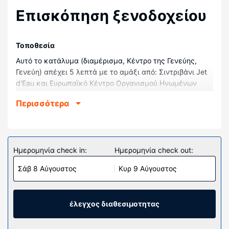
Επισκόπηση ξενοδοχείου
Τοποθεσία
Αυτό το κατάλυμα (διαμέρισμα, Κέντρο της Γενεύης,
Γενεύη) απέχει 5 λεπτά με το αμάξι από: Σιντριβάνι Jet
d'Eau και Ευρωπαϊκό Κέντρο Οργανισμού Ηνωμένων
Εθνών. Αυτό το διαμέρισμα απέχει 8 χλμ. από:
Περισσότερα
Ερευνητκό Κέντρο Φυσικής Σωματιδίων CERN και 0,4
χλμ. από: Μαυσωλείο Monument Brunswick.
Δωμάτια
Το διαμέρισμα θα σας κάνει σίγουρα να νιώσετε σαν στο
Ημερομηνία check in:
Ημερομηνία check out:
σπίτι σας.
Σάβ 8 Αύγουστος
Κυρ 9 Αύγουστος
Άλλες παροχές
Στους χώρους μας θα βρείτε δωρεάν στάθμευση χωρίς
παρκαδόρο.
έλεγχος διαθεσιμοτητας