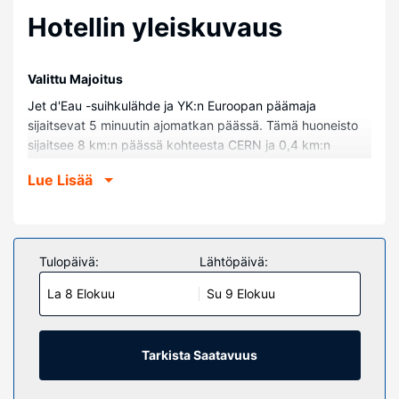
Hotellin yleiskuvaus
Valittu Majoitus
Jet d'Eau -suihkulähde ja YK:n Euroopan päämaja
sijaitsevat 5 minuutin ajomatkan päässä. Tämä huoneisto
sijaitsee 8 km:n päässä kohteesta CERN ja 0,4 km:n
päässä kohteesta Brunswick-monumentti.
Lue Lisää
Huoneet
Tee olosi kotoisaksi huoneistossasi.
Muut mukavuudet
Tulopäivä:
Lähtöpäivä:
Palveluihin kuuluu ilmainen pysäköinti.
La 8 Elokuu
Su 9 Elokuu
Tarkista Saatavuus