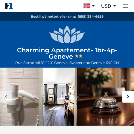
USD
Bestill på nettet eller ring:
(855) 334-6659
Charming Apartement- 1br-4p-
Geneve
Rue Sismondi 10, 1201 Geneve, Switzerland
Genève
1201
CH