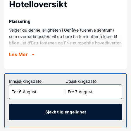
Hotelloversikt
Plassering
Velger du denne leiligheten i Genève (Geneve sentrum)
som overnattingssted vil du bare ha 5 minutter å kjøre til
både Jet d'Eau-fontenen og FNs europeiske hovedkvarter.
Denne leiligheten ligger 5 mi (8 km) unna CERN og 0,2 mi
Les Mer
(0,4 km) unna Brunswick-monumentet.
Rom
Føl deg som hjemme i denne leiligheten.
Innsjekkingsdato:
Utsjekkingsdato:
Andre fasiliteter
Gjestene tilbys ubetjent parkering (inkludert) på stedet.
Tor 6 August
Fre 7 August
Sjekk tilgjengelighet