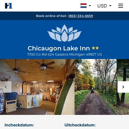
USD
Boek online of bel:
(855) 334-6659
Chicaugon Lake Inn
1700 Co Rd 424
Gaastra
Michigan
49927
US
Incheckdatum:
Uitcheckdatum: