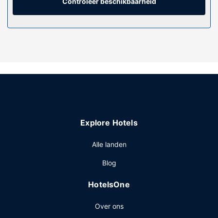
horen een telefoon, net zoals een bureau en een
Controleer beschikbaarheid
magnetron.
Algemene voorziening
De accommodatie heeft een tuin waar je van het uitzicht
kunt genieten, maar profiteer ook van gratis wifi en winkels
ter plaatse. Enkele voorzieningen van dit motel zijn een
televisie in de gemeenschappelijke ruimte, een
picknickplaats en gasbarbecues.
Restaurant
Dagelijks kun je van 07.00 uur tot 09.30 uur genieten van
Explore Hotels
een gratis continentaal ontbijt.
Overige voorzieningen
Alle landen
De receptie is tijdens beperkte uren geopend. Ter
Blog
plaatse heb je gratis parkeerplaatsen.
HotelsOne
Over ons