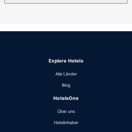
Mikrowellen.
Ausstattung der Anlage
Genieße von folgendem Punkt aus den schönen Ausblick:
Garten. Nutz außerdem Einrichtungen und Leistungen wie
kostenloses WLAN und Einkaufsmöglichkeiten. Ein
Fernseher im öffentlichen Bereich, ein Picknickbereich und
Gasgrills stehen ebenfalls zur Verfügung.
Restaurant
Explore Hotels
Ein inbegriffenes kontinentales Frühstück wird täglich von
07:00 Uhr bis 09:30 Uhr angeboten.
Alle Länder
Sonstige Einrichtungen
Blog
Die Rezeption ist nur zu bestimmten Zeiten besetzt. Vor
Ort gibt es Folgendes: Parken ohne Service (kostenlos).
HotelsOne
Über uns
Hotelinhaber