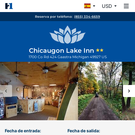
USD
Reserva por teléfono:
(855) 334-6659
Chicaugon Lake Inn
1700 Co Rd 424
Gaastra
Michigan
49927
US
Fecha de entrada:
Fecha de salida: