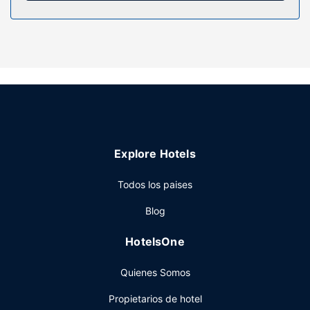
Servicios hotel
Con jardín donde descansar y comodidades como
conexión a Internet wifi gratis y tiendas en el alojamiento,
¡no te faltará de nada! Encontrarás además una televisión
en la zona común, una zona de pícnic y barbacoas de gas.
Restaurante
Se ofrece un desayuno continental gratuito todos los días
de 07:00 a 09:30.
Explore Hotels
Otros servicios
La recepción tiene un horario limitado. Hay un
Todos los paises
aparcamiento sin asistencia gratuito disponible.
Blog
HotelsOne
Quienes Somos
Propietarios de hotel