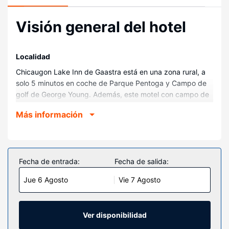
Visión general del hotel
Localidad
Chicaugon Lake Inn de Gaastra está en una zona rural, a
solo 5 minutos en coche de Parque Pentoga y Campo de
golf de George Young. Además, este motel con campo de
golf se encuentra a 9,2 km de Museo Histórico del
Más información
Condado de Iron y a 11,6 km de Bosque Nacional Nicolet.
Habitaciones
Te sentirás como en tu propia casa en cualquiera de las 24
habitaciones con aire acondicionado, frigorífico y televisión
Fecha de entrada:
Fecha de salida:
de pantalla plana. La conexión wifi gratis te mantendrá en
Jue 6 Agosto
Vie 7 Agosto
contacto con los tuyos. Además, podrás disfrutar de
canales por satélite. El baño privado con ducha y bañera
combinadas está provisto de artículos de higiene personal
gratuitos y secadores de pelo. Entre las comodidades, se
Ver disponibilidad
incluyen escritorio, microondas y teléfono.