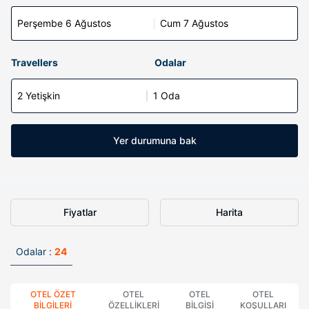
Perşembe 6 Ağustos
Cum 7 Ağustos
Travellers
Odalar
2 Yetişkin
1 Oda
Yer durumuna bak
Fiyatlar
Harita
Odalar :
24
OTEL ÖZET
OTEL
OTEL
OTEL
BILGILERI
ÖZELLIKLERI
BILGISI
KOŞULLARI