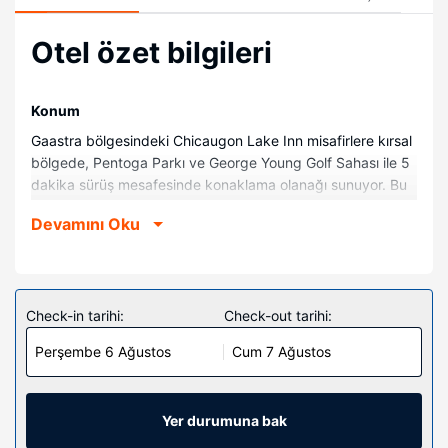
Otel özet bilgileri
Konum
Gaastra bölgesindeki Chicaugon Lake Inn misafirlere kırsal
bölgede, Pentoga Parkı ve George Young Golf Sahası ile 5
dakika sürüş mesafesinde konaklama olanağı sunuyor. Bu
golf motel Iron County Tarih Müzesi ile 9,2 km (5,7 mi) ve
Devamını Oku
Nicolet Ulusal Ormanı ile 11,6 km (7,2 mi) mesafede.
Odalar
Misafirlerimizin konforu ve rahatı için 24 klimalı oda
buzdolabı ve düz ekran televizyon bulunmaktadır.
Check-in tarihi:
Check-out tarihi:
Misafirlerimize ücretsiz kablosuz internet sunulmaktadır.
Perşembe 6 Ağustos
Cum 7 Ağustos
Misafirlerimizin iyi vakit geçirebilmesi için uydu kanalları
vardır. Özel banyo, duş/küvet kombinasyonu, ücretsiz
banyo/kozmetik ürünleri ve saç kurutma makinesi vardır.
Misafirlerimize telefon, masa ve mikrodalga fırın gibi
Yer durumuna bak
imkânlar ve kolaylıklar sunulmaktadır.