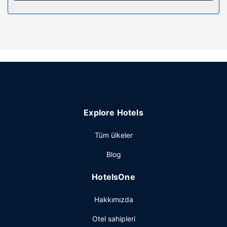
Otelin güzelliği
Bahçe ile manzaranın tadını çıkartın ve ücretsiz kablosuz
İnternet ve otelde alışveriş gibi imkânlardan/kolaylıklardan
yararlanın. Bu motelde misafirlere ortak alanda televizyon,
piknik alanı ve gazlı ızgara sunulmaktadır.
Restoran
Misafirlere her gün 7 ve 09.30 arasında ücretsiz
kontinental kahvaltı servisi yapılmaktadır.
Explore Hotels
Diğer güzellikler
Resepsiyon personeli sınırlı saatler içinde hizmet verir.
Tüm ülkeler
Ücretsiz otopark vardır.
Blog
HotelsOne
Hakkımızda
Otel sahipleri