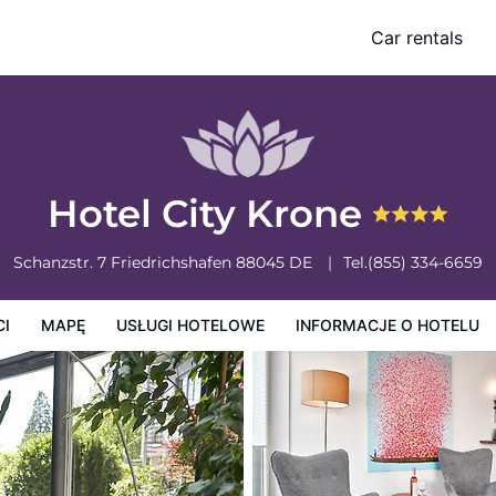
Car rentals
owe
Informacje o hotelu
Zasady działalności hotelu
Hotel City Krone
Schanzstr. 7
Friedrichshafen
88045
DE
Tel.
(855) 334-6659
CI
MAPĘ
USŁUGI HOTELOWE
INFORMACJE O HOTELU