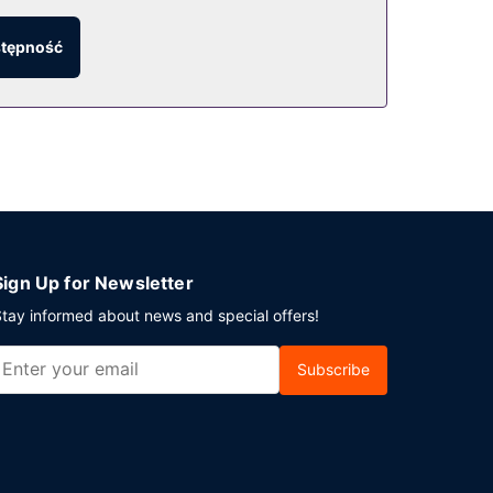
stępność
h). Zrelaksuj się po całym dniu w barze/salonie
planujesz spotkanie w mieście Friedrichshafen,
ratowe). Udogodnienia na miejscu to
Sign Up for Newsletter
tay informed about news and special offers!
Subscribe