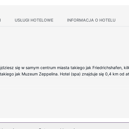
I
USŁUGI HOTELOWE
INFORMACJA O HOTELU
jdziesz się w samym centrum miasta takiego jak Friedrichshafen, kil
takiego jak Muzeum Zeppelina. Hotel (spa) znajduje się 0,4 km od atr
okojach, których wyposażenie to minibar i telewizor płaskoekranow
tarna — rozrywkę. Prywatna łazienka — wyposażenie: prysznic, bezp
a.
ne udogodnienia rekreacyjne to basen kryty i sauna. Ten hotel oferu