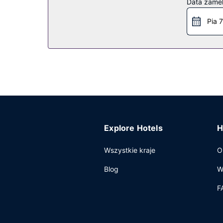
Data zame
bezprzewodowy dostęp do internetu, obsługa port
Pia 7
Restauracja
Hotel zaprasza do wykorzystania takich udogodni
klubowym. Śniadanie w formie bufetu jest podaw
Pozostałe udogodnienia
Udogodnienia biznesowe to komputer stacjonarn
hotel oferuje pomieszczenia konferencyjne oraz
samodzielne parkowanie (za opłatą).
Explore Hotels
H
Wszystkie kraje
O
Blog
W
F