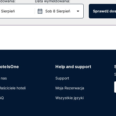
ldowania:
Data wymeldowania:
ierska i telewizor w holu.
 Sierpień
Sob 8 Sierpień
Sprawdź do
eń jak kawiarnia, a także obsługa pokojowa (w określonych godzinac
ane codziennie od 7 do 10:30 za opłatą.
y, ekspresowe zameldowanie oraz ekspresowe wymeldowanie. Jeżeli 
 sala konferencyjna o łącznej powierzchni 50 m kw. (538 stopy kwad
otelsOne
Help and support
S
 nas
Support
łaściciele hoteli
Moja Rezerwacja
AQ
Wszystkie języki