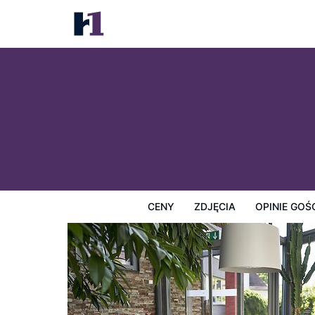
Hotel City Krone
Ceny
Zdjęcia
Opinie Gości
Mapę
Usługi Hotel
CENY
ZDJĘCIA
OPINIE GOŚ