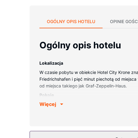
OGÓLNY OPIS HOTELU
OPINIE GOŚC
Ogólny opis hotelu
Lokalizacja
W czasie pobytu w obiekcie Hotel City Krone zna
Friedrichshafen i pięć minut piechotą od miejsca 
od miejsca takiego jak Graf-Zeppelin-Haus.
Pokoje
Więcej
Poczuj się jak w domu w 118 klimatyzowanych p
zapewni łączność ze światem, a telewizja sateli
Udogodnienia obejmują telefon oraz sejfy i biurk
Udogodnienia w obiekcie
Zrelaksuj się w spa, które oferuje masaż. Dostęp