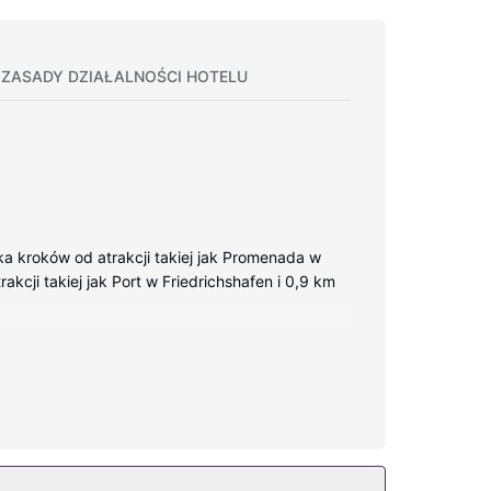
ZASADY DZIAŁALNOŚCI HOTELU
ka kroków od atrakcji takiej jak Promenada w
akcji takiej jak Port w Friedrichshafen i 0,9 km
y. Bezpłatny bezprzewodowy dostęp do internetu
łatne przybory toaletowe i suszarki do włosów.
je również udogodnienia takie jak bezpłatny