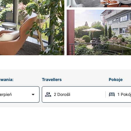
wania:
Travellers
Pokoje
erpień
2 Dorośli
1 Pokó