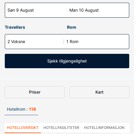
Søn 9 August
Man 10 August
Travellers
Rom
2 Voksne
1 Rom
Sjekk tilgjengelighet
Priser
Kart
Hotellrom :
118
HOTELLOVERSIKT
HOTELLFASILITETER
HOTELLINFORMASJON
HO