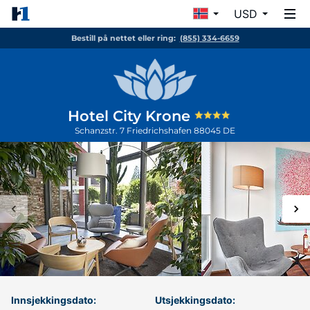
USD
Bestill på nettet eller ring:
(855) 334-6659
Hotel City Krone
Schanzstr. 7
Friedrichshafen
88045
DE
Innsjekkingsdato:
Utsjekkingsdato: