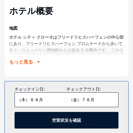
ホテル概要
地図
ホテル シティ クローネはフリードリヒスハーフェンの中心部
にあり、フリードリヒスハーフェン プロムナードから歩いて
すぐ、ツェッペリン博物館からは徒歩 5 分圏内です。 このス
パホテルは、フリードリヒスハーフェン ハーバーまで 0.4
もっと見る
km、グラフ ツェッペリン ハウスまで 0.9 km の場所にあり
ます。
部屋
全部で 118 ある冷房完備の客室にはミニバー、薄型テレビな
チェックイン日:
チェックアウト日:
どが備わっており、ゆっくりおくつろぎいただけます。WiFi
（木） 6 ８月
（金） 7 ８月
(無料)をお使いいただけるほか、衛星放送の番組をご覧いた
だけます。シャワーのある専用バスルームには、バスアメニ
ティ (無料)、ヘアドライヤーが備わっています。電話の他
に、セーフティボックスやデスクもご利用いただけます。
空室状況を確認
施設