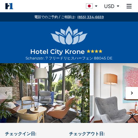
USD
電話でのご予約 / ご相談は:
(855) 334-6659
Hotel City Krone
Schanzstr. 7
フリードリヒスハーフェン
88045
DE
チェックイン日:
チェックアウト日: