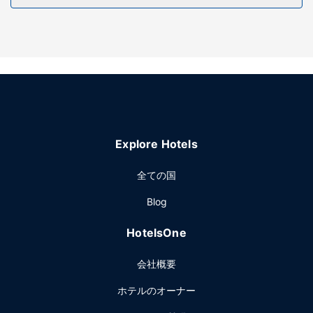
マッサージを受けられるスパで贅沢な時間をお過ごしくださ
い。屋内プール、サウナなどのレクリエーション設備をご利
用いただけます。その他の設備としてこのホテルでは、WiFi
(無料)、コンシェルジュ サービス、テレビ (共用エリア)をご
利用いただけます。
レストラン
ホテルの コーヒーショップ / カフェで、軽食をお召し上がり
いただけます。客室でルームサービス (営業時間限定)もご利
Explore Hotels
用いただけます。1 日の終わりは、バー / ラウンジで 1 杯飲
んで楽しみましょう。朝食ビュッフェを毎日 7:00 ～ 10:30
全ての国
までお召し上がりいただけます (有料)。
その他の施設
Blog
コンピューター ステーション、エクスプレス チェックイン、
HotelsOne
エクスプレス チェックアウトをお使いいただけます。フリー
ドリヒスハーフェンでのイベント開催には、このホテル の会
会社概要
議スペース、会議室など総面積 50 平方メートル (538 平方
フィート) のイベント設備をご利用いただけます。敷地内に
ホテルのオーナー
はセルフパーキング (有料) が備わっています。