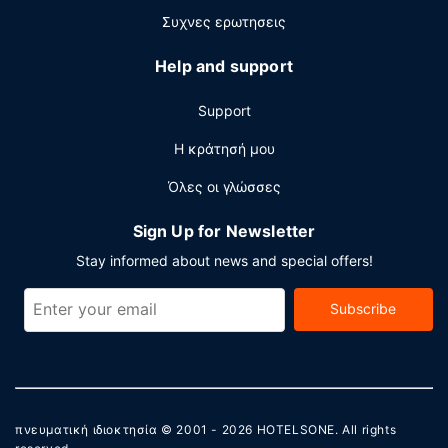
Άλλες παροχές
Συχνες ερωτησεις
Στις σημαντικές παροχές περιλαμβάνονται μια περιοχή
υπολογιστών, γρήγορο check-in και γρήγορο check-out.
Help and support
Θέλετε να οργανώσετε μια εκδήλωση σε αυτήν την πόλη
(Φριντριχσάφεν); Αυτό το ξενοδοχείο διαθέτει χώρο που
Support
είναι 50 τετραγωνικά μέτρα και περιλαμβάνει
συνεδριακό χώρο και μια αίθουσα συνεδριάσεων. Στους
Η κράτησή μου
χώρους μας θα βρείτε στάθμευση χωρίς παρκαδόρο (με
Όλες οι γλώσσες
χρέωση).
Sign Up for Newsletter
Stay informed about news and special offers!
Subscribe
πνευματική ιδιοκτησία © 2001 - 2026
HOTELSONE
. All rights