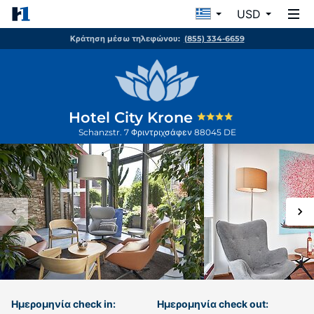
USD
Κράτηση μέσω τηλεφώνου:
(855) 334-6659
Hotel City Krone
Schanzstr. 7
Φριντριχσάφεν
88045
DE
Ημερομηνία check in:
Ημερομηνία check out: