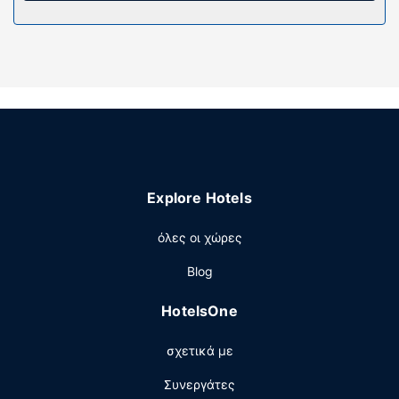
διαθέτουν δωρεάν προϊόντα προσωπικής περιποίησης
και πιστολάκια μαλλιών. Οι παροχές περιλαμβάνουν
τηλέφωνα, καθώς επίσης χρηματοκιβώτια και γραφεία.
Παροχές καταλύματος
Κάντε δώρο στον εαυτό σας μια επίσκεψη στο σπα, το
οποίο προσφέρει μασάζ. Αν ψάχνετε για ψυχαγωγικές
δυνατότητες, θα βρείτε εσωτερική πισίνα και σάουνα. Οι
επιπλέον παροχές σε αυτό το ξενοδοχείο
περιλαμβάνουν δωρεάν ασύρματο ίντερνετ, υπηρεσίες
Explore Hotels
concierge και τηλεόραση σε κοινόχρηστο χώρο.
Εστιατόριο
όλες οι χώρες
Πάρτε κάτι να φάτε σε μια καφετέρια σε αυτό το
Blog
ξενοδοχείο ή μείνετε μέσα και επωφεληθείτε από το
room service (κατά τη διάρκεια συγκεκριμένων ωρών
HotelsOne
μόνο). Χαλαρώστε στο τέλος της μέρας με ένα ποτό στο
μπαρ/lounge. Με επιπλέον χρέωση είναι διαθέσιμο
σχετικά με
πρωινό (σε μπουφέ) καθημερινά μεταξύ 7:00 π.μ. -
10:30 π.μ..
Συνεργάτες