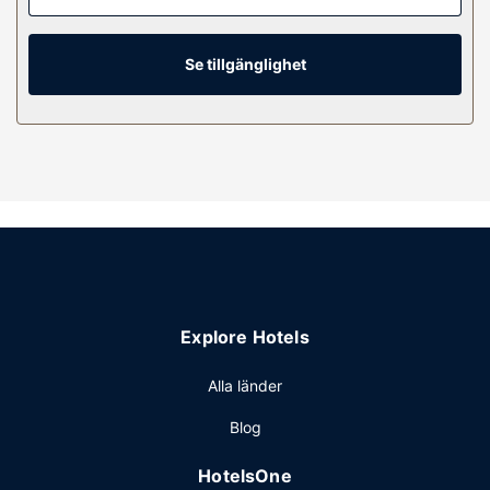
underhållning. Privat badrum med dusch, gratis
toalettartiklar och hårtorkar.
Se tillgänglighet
Bekvämligheter på anläggningen
Här kan du koppla av i en av 2 utomhuspooler, och du har
även tillgång till vattenrutschkana. Detta hotell har även
gratis wi-fi, en tv i allmänt utrymme och ett
picknickområde.
Restaurang
Här erbjuds en gratis frukost med självservering dagligen
mellan 06.00 och 10.00.
Övriga bekvämligheter
Gäster har tillgång till bland annat business-service, gratis
Explore Hotels
dagstidningar i lobbyn och reception (öppen dygnet runt).
Planerar du ett event i Fredericksburg? På detta hotell
Alla länder
finns det event- och konferensutrymmen på upp till 344
Blog
kvadratmeter, däribland konferensrum och 2 mötesrum.
Avgiftsfri parkering erbjuds på plats.
HotelsOne