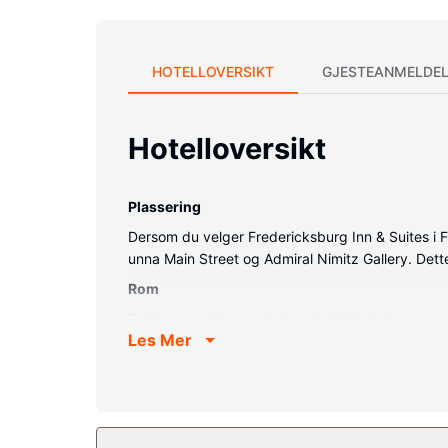
HOTELLOVERSIKT
GJESTEANMELDEL
Hotelloversikt
Plassering
Dersom du velger Fredericksburg Inn & Suites i F
unna Main Street og Admiral Nimitz Gallery. Dett
Rom
Føl deg som hjemme i et av de 103 gjesterommen
Les Mer
oppdatert med wi-fi (inkludert) på rommet, og un
Fasiliteter på eiendommen
Ta deg et bad i et av stedets 2 utendørsbassenger 
og piknikområde.