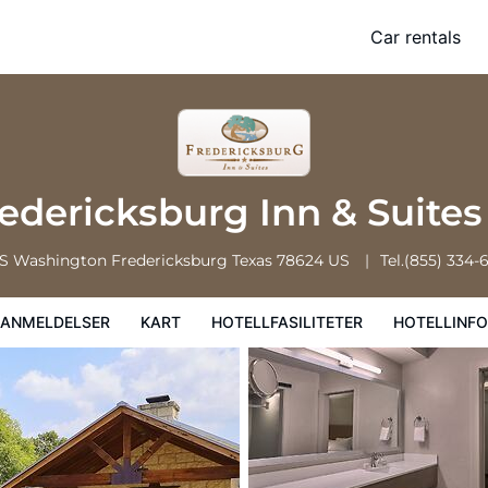
Car rentals
rt
Hotellfasiliteter
Hotellinformasjon
Hotellregler
edericksburg Inn & Suite
 S Washington
Fredericksburg
Texas
78624
US
Tel.
(855) 334-
EANMELDELSER
KART
HOTELLFASILITETER
HOTELLINF