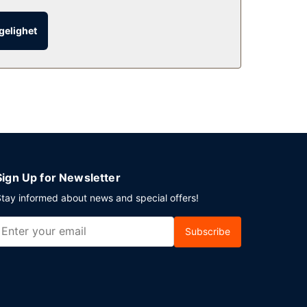
ngelighet
egger du en event i Fredericksburg? Som en av
 og 2 møterom. Gjestene tilbys ubetjent
Sign Up for Newsletter
tay informed about news and special offers!
Subscribe