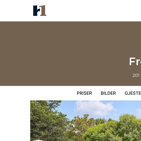
Fredericksburg Inn & Suites
Priser
Bilder
Gjesteanmeldelser
Ka
Fr
201
PRISER
BILDER
GJEST