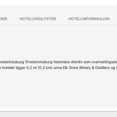
SER
HOTELLFASILITETER
HOTELLINFORMASJON
redericksburg (Fredericksburg historiske distrikt som overnattingsst
e hotellet ligger 0,2 mi (0,3 km) unna Elk Store Winery & Distillery 
e, som har mikrobølgeovn og Flatskjerm-TV. Sengen har dundyner o
derholdningen er sikret med parabol-TV. Rommene har privat bad med d
eller nyt andre rekreasjonsfasiliteter som en vannsklie. Dette hotellet