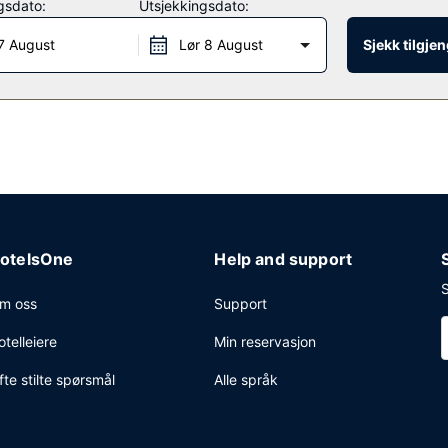
gsdato:
Utsjekkingsdato:
 fra kl. 06.00 til kl. 10.00.
7 August
Lør 8 August
Sjekk tilgje
ssenter, aviser i lobbyen (inkludert) og en døgnåpen resepsjon. Planl
onferanserom på opp til 344 kvadratmeter, blant annet konferanserom
otelsOne
Help and support
S
m oss
Support
otelleiere
Min reservasjon
fte stilte spørsmål
Alle språk