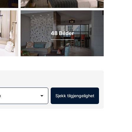
48 Bilder
m
Sjekk tilgjengelighet