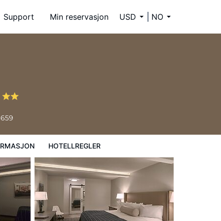
Support
Min reservasjon
USD
NO
s
6659
ORMASJON
HOTELLREGLER