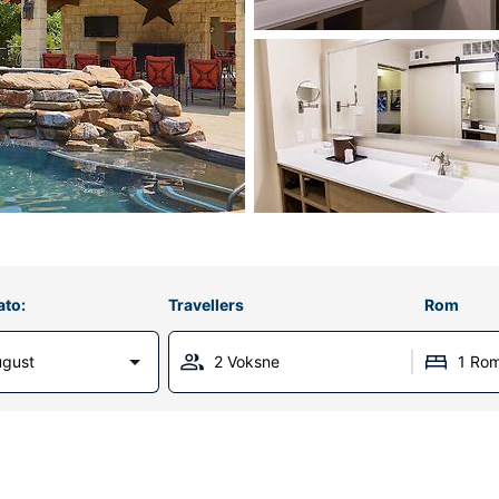
ato:
Travellers
Rom
ugust
2 Voksne
1 Ro