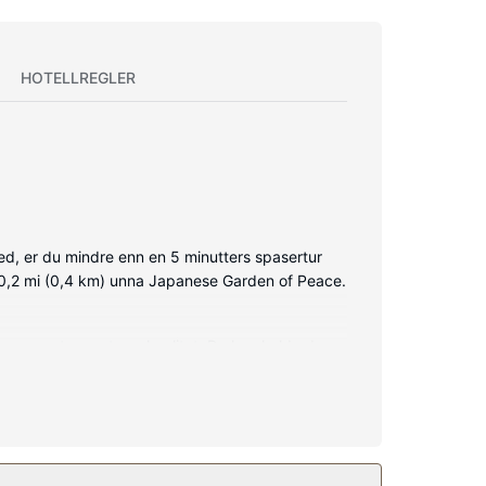
HOTELLREGLER
ed, er du mindre enn en 5 minutters spasertur
og 0,2 mi (0,4 km) unna Japanese Garden of Peace.
g sengetøy av topp kvalitet. Du kan holde deg
usj, toalettartikler (inkludert) og hårføner.
 tilbyr også wi-fi (inkludert), TV i fellesområdet