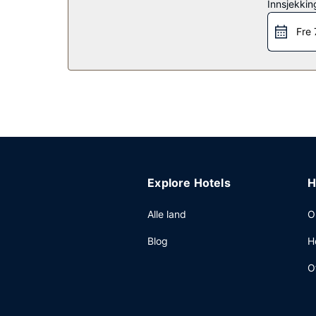
Restaurant
Innsjekkin
Selvbetjent frokost er inkludert og serveres daglig
Fre 
Andre fasiliteter
Gjester har tilgang til blant annet et forretning
dette hotellet sine gjester tilbys du møte- og k
parkering (inkludert) på stedet.
Explore Hotels
H
Alle land
O
Blog
H
O