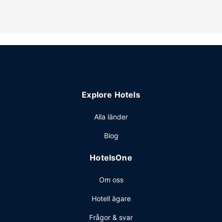
drink på boendets bar. Komplett frukost serveras dagligen
mot en avgift från 06.00 till 10.00.
Övriga bekvämligheter
Gäster har tillgång till bland annat kemtvätt/tvättjänster,
reception (öppen dygnet runt) och tvättmöjligheter.
Avgiftsfri parkering erbjuds på plats.
Explore Hotels
Alla länder
Blog
HotelsOne
Om oss
Hotell ägare
Frågor & svar