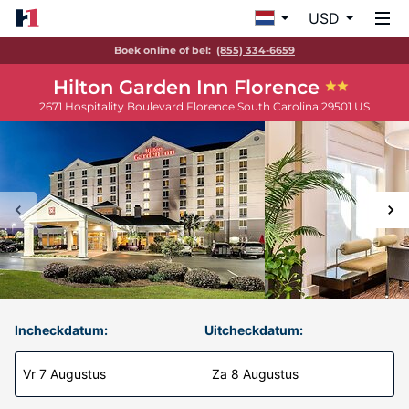
USD
Boek online of bel:
(855) 334-6659
Hilton Garden Inn Florence
2671 Hospitality Boulevard
Florence
South Carolina
29501
US
Incheckdatum:
Uitcheckdatum:
Vr 7 Augustus
Za 8 Augustus