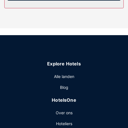
Geniet van een maaltijd in het restaurant of blijf op je
kamer en profiteer in dit hotel van de roomservice. Sluit je
dag af met een drankje in een bar/lounge. Dagelijks kun je
tegen betaling genieten van een lekker uitgebreid ontbijt,
dat geserveerd wordt van 06.00 uur tot 10.00 uur.
Overige voorzieningen
Enkele van de voorzieningen zijn een
stomerij/wasserijservice, een 24-uurs receptie en een
wasserij. Ter plaatse heb je gratis parkeerplaatsen.
Explore Hotels
Alle landen
Blog
HotelsOne
Over ons
Hoteliers