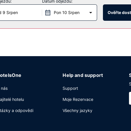
jezdu:
Datum odjezdu:
restaurace, ale také pokojová služba, chcete-li zůstat v pohodlí své
 Hotel podává denně od 6:00 do 10:00 za příplatek kompletní snídan
 9 Srpen
Pon 10 Srpen
Ověřte dos
 s nepřetržitým provozem a prádelna. Přímo v areálu je hostům k di
otelsOne
Help and support
S
 nás
Support
ajitelé hotelu
Moje Rezervace
tázky a odpovědi
Všechny jazyky