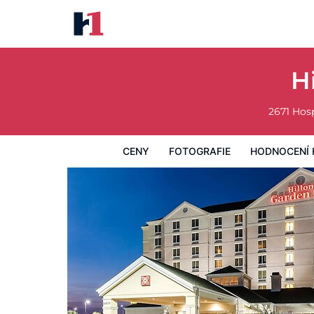
Hilton Garden Inn Florence
Ceny
Fotografie
Hodnocení hostů
Mapa
Hotelo
H
2671 Hosp
CENY
FOTOGRAFIE
HODNOCENÍ 