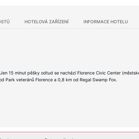
OSTŮ
HOTELOVÁ ZAŘÍZENÍ
INFORMACE HOTELU
. Jen 15 minut pěšky odtud se nachází Florence Civic Center (městské
m od Park veteránů Florence a 0,8 km od Regal Swamp Fox.
 cítit jako doma. Další užitečné vybavení a služby: vestavěný trezo
ní, mezi něž patří mimo jiné krytý bazén a fitness centrum. Součást