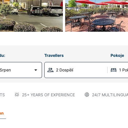
du:
Travellers
Pokoje
 Srpen
2 Dospělí
1 Po
TS
25+ YEARS OF EXPERIENCE
24/7 MULTILINGU
nn