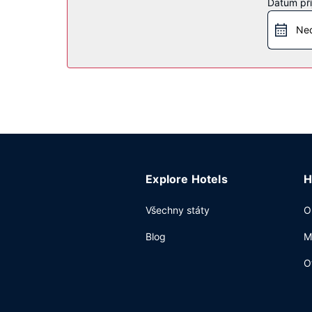
Datum pří
Když dostanete hlad, bude vám k dispozici nejen 
svého oblíbeného nápoje, navštivte bar/salonek.
Ned
Další vybavení
Hostům jsou k dispozici čistírna oděvů, recepce
Explore Hotels
H
Všechny státy
O
Blog
M
O