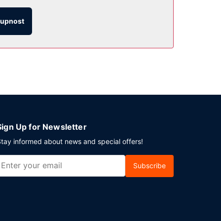
ho pokoje. Chcete-li svůj rušný den zakončit u
i.
tupnost
spozici samostatné parkování zdarma.
Sign Up for Newsletter
tay informed about news and special offers!
Subscribe