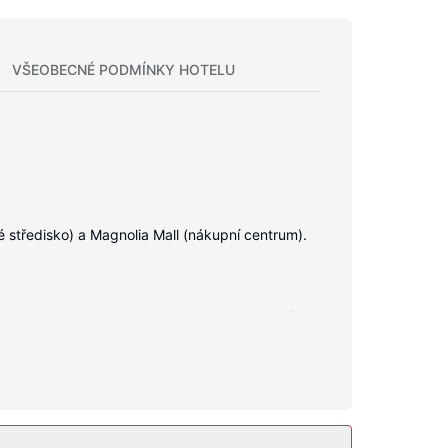
VŠEOBECNÉ PODMÍNKY HOTELU
 středisko) a Magnolia Mall (nákupní centrum).
r (s možností úschovy notebooku) a psací stůl.
í vybavení jsou také bezdrátový internet zdarma,