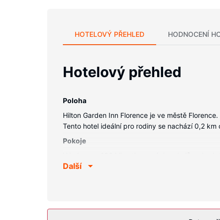
HOTELOVÝ PŘEHLED
HODNOCENÍ H
Hotelový přehled
Poloha
Hilton Garden Inn Florence je ve městě Florence
Tento hotel ideální pro rodiny se nachází 0,2 k
Pokoje
V jednom z 186 klimatizovaných pokojů se budete
Další
Vybavení nemovitosti
Můžete využít širokou nabídku rekreačních zaříze
hlídání dětí/péče o děti a krb ve vestibulu.
Restaurace