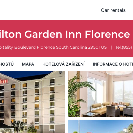
Car rentals
vá zařízení
Informace o hotelu
Všeobecné podmínky hotelu
ilton Garden Inn Florence
itality Boulevard
Florence
South Carolina
29501
US
Tel.
(855)
HOSTŮ
MAPA
HOTELOVÁ ZAŘÍZENÍ
INFORMACE O HOT