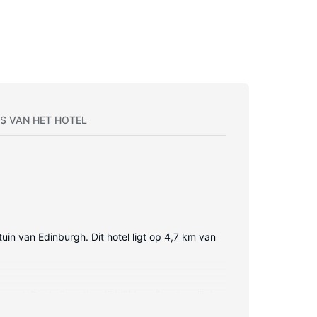
S VAN HET HOTEL
tuin van Edinburgh. Dit hotel ligt op 4,7 km van
 Dankzij gratis wifi blijf je online, terwijl de
iletartikelen en haardrogers.