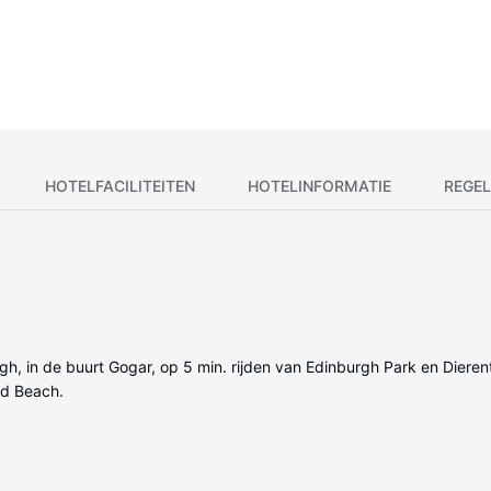
HOTELFACILITEITEN
HOTELINFORMATIE
REGEL
rgh, in de buurt Gogar, op 5 min. rijden van Edinburgh Park en Dieren
nd Beach.
reentelevisie. Je bed met pillowtop matras komt met luxe beddengoed.
er. De privébadkamers met een bad/douchecombinatie hebben gratis to