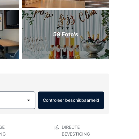
59 Foto's
Controleer beschikbaarheid
GE
DIRECTE
NG
BEVESTIGING