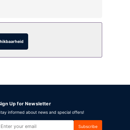
erken van dit hotel zijn gratis wifi,
f gebruikmaken van de roomservice (beperkte
hikbaarheid
 geserveerd van 06.30 uur tot 10.30 uur en in het
en evenement in Edinburgh? Kies voor dit hotel
keerplaatsen.
Sign Up for Newsletter
tay informed about news and special offers!
Subscribe