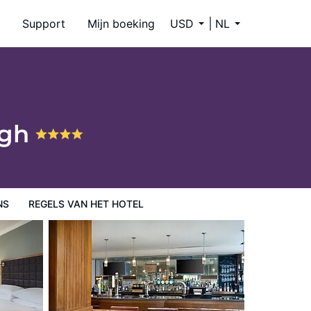
Support
Mijn boeking
USD
NL
rgh
NS
REGELS VAN HET HOTEL