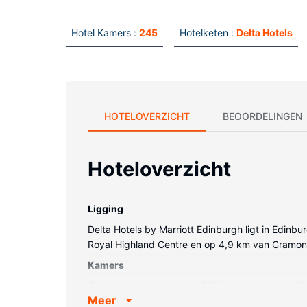
Hotel Kamers :
245
Hotelketen :
Delta Hotels
HOTELOVERZICHT
BEOORDELINGEN
Hoteloverzicht
Ligging
Delta Hotels by Marriott Edinburgh ligt in Edinbu
Royal Highland Centre en op 4,9 km van Cramo
Kamers
Overnacht in één van de 245 kamers met een flatsc
Meer
tv met satellietzenders zorgt voor het kijkplezi