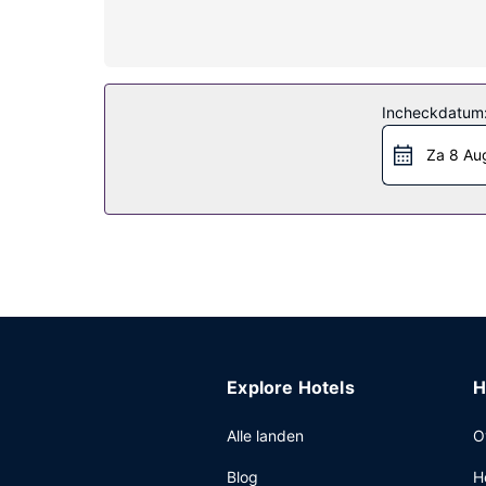
Algemene voorziening
Je vindt recreatieve voorzieningen zoals een he
conciërgeservices en huwelijksservices.
Restaurant
Incheckdatum
Geniet van een diner bij Cast Iron Grill, een res
Za 8 Au
tijden). Bestel je favoriete drankje in een bar/l
weekend is dit beschikbaar van 06.30 uur tot 11.
Overige voorzieningen
Enkele van de voorzieningen zijn een businesscen
met 710 vierkante meter aan ruimte, waaronder e
Explore Hotels
H
Alle landen
O
Blog
H