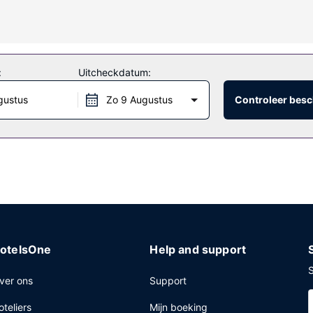
althclub, een binnenzwembad en een bubbelbad vast leuk. Andere kenm
:
Uitcheckdatum:
taurant van dit hotel. Je kunt ook dineren in de koffiebar/het café o
gustus
Zo 9 Augustus
Controleer besc
ounge. Op werkdagen wordt er tegen betaling een continentaal ontbijt
00 uur.
trum, een snelle uitcheckservice en een 24-uurs receptie. Plan je e
en conferentieruimte en 12 vergaderruimtes. Ter plaatse heb je par
otelsOne
Help and support
S
ver ons
Support
oteliers
Mijn boeking