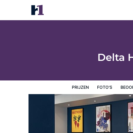
Delta Hotels by Marriott Edinburgh
Prijzen
Foto's
Beoordelingen
Kaart
Hotelfacilit
Delta 
PRIJZEN
FOTO'S
BEOO