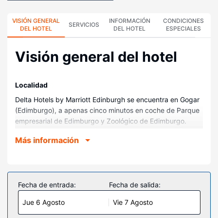
VISIÓN GENERAL
INFORMACIÓN
CONDICIONES
SERVICIOS
DEL HOTEL
DEL HOTEL
ESPECIALES
Visión general del hotel
Localidad
Delta Hotels by Marriott Edinburgh se encuentra en Gogar
(Edimburgo), a apenas cinco minutos en coche de Parque
empresarial de Edimburgo y Zoológico de Edimburgo.
Además, este hotel se encuentra a 4,7 km de Centro para
Más información
eventos Royal Highland Centre y a 4,9 km de Cramond
Beach.
Habitaciones
Disfruta de una agradable estancia en una de las 245
Fecha de entrada:
Fecha de salida:
habitaciones con televisión de pantalla plana. Las camas
Jue 6 Agosto
Vie 7 Agosto
cuentan con colchones con una capa de acolchado
adicional y ropa de cama de alta calidad para descansar