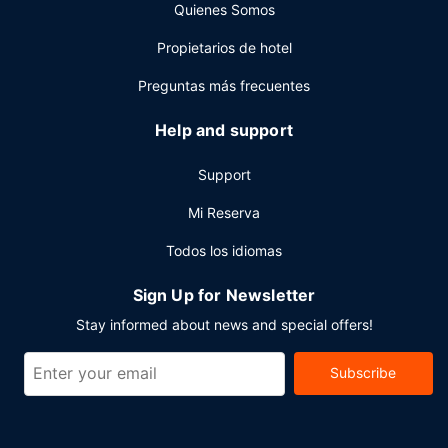
Quienes Somos
Otros servicios
Propietarios de hotel
Tendrás un centro de negocios, check-out exprés y un
servicio de recepción las 24 horas a tu disposición. ¿Estás
Preguntas más frecuentes
organizando un evento en Edimburgo? En este hotel tienes
a tu disposición 710 metros cuadrados de espacio con
Help and support
zona para conferencias y 12 salas de reuniones. Hay un
aparcamiento sin asistencia (de pago) disponible.
Support
Mi Reserva
Todos los idiomas
Sign Up for Newsletter
Stay informed about news and special offers!
Subscribe