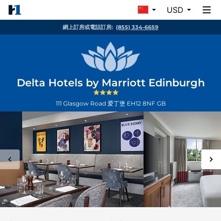
USD
網上訂房或電話訂房:
(855) 334-6659
Delta Hotels by Marriott Edinburgh
111 Glasgow Road
爱丁堡
EH12 8NF
GB