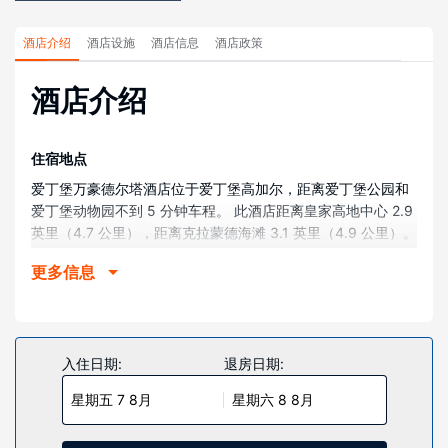
酒店介绍
酒店设施
酒店信息
酒店政策
酒店介绍
住宿地点
爱丁堡万豪德尔塔酒店位于爱丁堡高加尔，距离爱丁堡公园和
爱丁堡动物园不到 5 分钟车程。 此酒店距离皇家高地中心 2.9
英里（4.7 公里），距离克拉蒙德海滩 3.1 英里（4.9 公里）。
客房
更多信息
酒店有 245 间客房，提供平板电视。您的加厚层卧床备有高档
床上用品。提供免费无线网络，方便您与朋友保持联系；卫星
频道可满足您的娱乐需求。配备淋浴/盆浴组合的私人浴室提供
免费洗浴用品和吹风机。
入住日期:
退房日期:
物业设施
星期五 7 8月
星期六 8 8月
一定要享受一下健身俱乐部、室内游泳池和热水浴缸等度假设
施。此酒店的其他特色包括免费 WiFi、礼宾服务和婚庆服务。