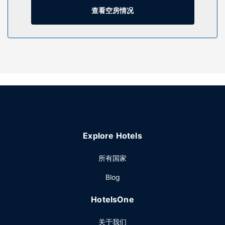
查看空房情况
餐厅
您可以到酒店的Cast Iron Grill餐厅享用晚餐。此外还可以去咖
啡馆用餐，或者待在房间里，享受部分时段客房送餐服务。您
可以到酒吧/酒廊，点一杯喜欢的饮品，畅饮一番。欧陆式早餐
（收费）供应时间为：周一至周五 06:30 至 10:30，周末
06:30 至 11:00。
其他设施
特色服务/设施包括商务中心、快速退房和24 小时前台服务。
计划在爱丁堡举办活动？这家酒店拥有 710 平方米（7642 平
方英尺）的空间，包括会议场地和12 间会议室。酒店提供收费
自助停车。
Explore Hotels
所有国家
Blog
HotelsOne
关于我们