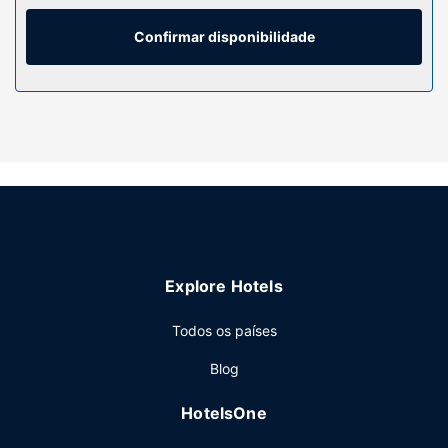
artigos de higiene grátis e secadores de cabelo.
Confirmar disponibilidade
Serviço do hotel
Há várias opções de lazer e entretenimento ao seu dispor,
incluindo um health club, uma piscina interior e uma
banheira de hidromassagem. Entre as facilidades
adicionais contam-se Wi-fi grátis, serviços de concierge e
serviços para casamentos.
Restaurante
Peça o seu cocktail favorito no bar/lounge. O hotel serve
pequeno-almoços continentais durante a semana entre as
6:30 e as 10:30 e aos fins de semana entre as 6:30 e as
Explore Hotels
11:00, mediante uma sobretaxa.
Outros serviços
Todos os países
As principais comodidades incluem um business center,
Blog
registo de saída rápido e uma receção aberta 24 horas.
Planeia um evento em Edimburgo? Este hotel dispõe de
HotelsOne
uma zona para conferências e de 12 salas de reuniões,
com uma área total de 710 metros quadrados. Há