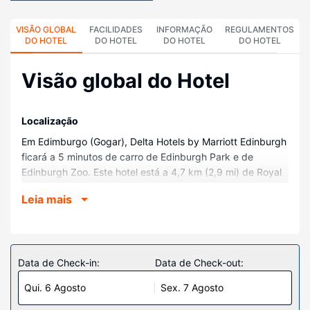
VISÃO GLOBAL
FACILIDADES
INFORMAÇÃO
REGULAMENTOS
DO HOTEL
DO HOTEL
DO HOTEL
DO HOTEL
Visão global do Hotel
Localização
Em Edimburgo (Gogar), Delta Hotels by Marriott Edinburgh
ficará a 5 minutos de carro de Edinburgh Park e de
Edinburgh Zoo. Este hotel está a 4,7 km (2,9 mi) de Royal
Highland Centre e a 4,9 km (3,1 mi) de Cramond Beach.
Leia mais
Quartos
Sinta-se em casa num dos 245 quartos com um televisor
de ecrã plano. As camas têm colchões pillowtop e roupa
de alta qualidade. O acesso à internet sem fios permite-lhe
Data de Check-in:
Data de Check-out:
estar sempre contactável. Ao final do dia, assista a uma
Qui. 6 Agosto
Sex. 7 Agosto
seleção de canais via satélite. As casas de banho
privativas dispõem de uma combinação polibã/banheira,