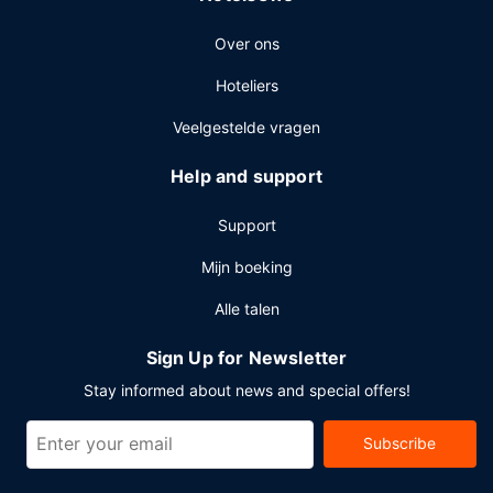
een stomerij/wasserijservice en een 24-uurs receptie. Een
Over ons
conferentiecentrum en vergaderruimtes zijn enkele van de
evenementfaciliteiten in dit hotel. Er is een shuttleservice
Hoteliers
van/naar de luchthaven (op geplande tijden beschikbaar)
die gratis wordt aangeboden.
Veelgestelde vragen
Help and support
Support
Mijn boeking
Alle talen
Sign Up for Newsletter
Stay informed about news and special offers!
Subscribe