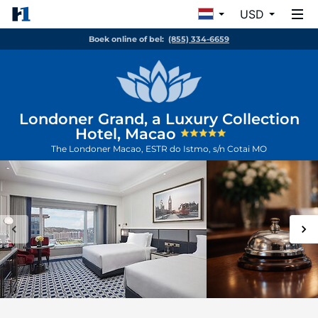
USD
Boek online of bel:
(855) 334-6659
Londoner Grand, a Luxury Collection
Hotel, Macao
The Londoner Macao, ESTR do Istmo, s/n
Cotai
MO