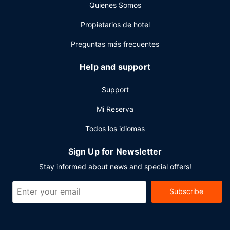
Quienes Somos
Otros servicios
Propietarios de hotel
Tendrás un centro de negocios, tintorería y un servicio de
recepción las 24 horas a tu disposición. Las instalaciones
Preguntas más frecuentes
para eventos de este hotel incluyen centro de
conferencias y salas de reuniones. Se ofrece servicio de
Help and support
transporte al aeropuerto (ida y vuelta) gratuito en un
horario preestablecido.
Support
Mi Reserva
Todos los idiomas
Sign Up for Newsletter
Stay informed about news and special offers!
Subscribe