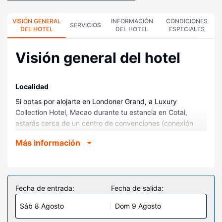
VISIÓN GENERAL
INFORMACIÓN
CONDICIONES
SERVICIOS
DEL HOTEL
DEL HOTEL
ESPECIALES
Visión general del hotel
Localidad
Si optas por alojarte en Londoner Grand, a Luxury
Collection Hotel, Macao durante tu estancia en Cotai,
estarás cerca de un centro de convenciones (conexión
disponible), a pocos pasos de Franja de Cotai y a apenas
Más información
3 min a pie de Casino The Londoner Macao. Además, este
hotel de lujo se encuentra a 2,1 km de Tiendas del
Venetian.
Habitaciones
Fecha de entrada:
Fecha de salida:
Te sentirás como en tu propia casa en cualquiera de las
Sáb 8 Agosto
Dom 9 Agosto
2405 habitaciones con máquina de café espresso y
televisión LCD. Para los momentos de ocio, tendrás un