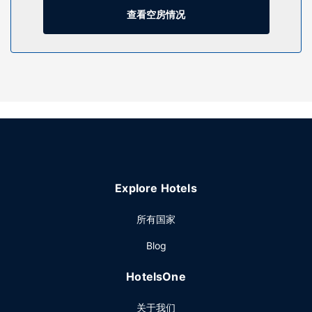
物业设施
查看空房情况
您可到 SPA 慰劳一下自己，这里提供按摩。一定要去体验室外
游泳池和24 小时健身中心等度假设施。此酒店的其他设施包括
免费 WiFi、礼宾服务和酒店内购物。
餐厅
酒店设有 3 间餐厅，您可以去The Conservatory简单吃一点；
也可以待在房间里，享受 24 小时送餐服务。 每天 07:00 至
13:00 提供收费的当地美食早餐。
其他设施
特色服务/设施包括商务中心、干洗/洗衣服务和24 小时前台服
务。这家酒店的活动设施包括会议中心和会议室。定时往返机
Explore Hotels
场班车是免费的。
所有国家
Blog
HotelsOne
关于我们