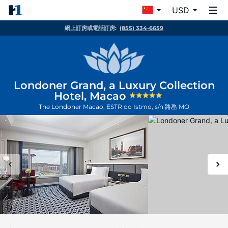
USD
網上訂房或電話訂房:
(855) 334-6659
Londoner Grand, a Luxury Collection
Hotel, Macao
The Londoner Macao, ESTR do Istmo, s/n
路氹
MO