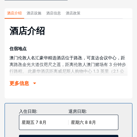
酒店介绍
酒店设施
酒店信息
酒店政策
酒店介绍
住宿地点
澳门伦敦人名汇豪华精选酒店位于路氹，可直达会议中心，距
离路氹金光大道仅咫尺之遥，距离伦敦人澳门赌场有 3 分钟步
行路程。 此豪华酒店距离威尼斯人购物中心 1.3 英里（2.1 公
里）。
更多信息
客房
有 2405 间客房提供意式浓缩咖啡机和液晶电视；您定能在旅
途中找到家的舒适。提供免费有线和无线上网，方便您与朋友
保持联系；另提供卫星频道，可满足您的娱乐需求。配备独立
入住日期:
退房日期:
的浴缸和淋浴的私人浴室提供浸泡浴缸和名牌洗护用品。便利
星期五 7 8月
星期六 8 8月
设施包括电话，以及可存放笔记本电脑的保险箱和独立的起居
区。