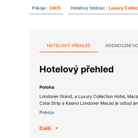
Pokoje :
2405
Hotelový řetězec :
Luxury Collec
HOTELOVÝ PŘEHLED
HODNOCENÍ H
Hotelový přehled
Poloha
Londoner Grand, a Luxury Collection Hotel, Maca
Cotai Strip a Kasino Londoner Macao je odtud je
Pokoje
V jednom z 2405 pokojů, k jejichž vybavení patří
Další
zajistí spojení se světem a televize, která nabí
nadstandardní vana a značkové toaletní potřeby.