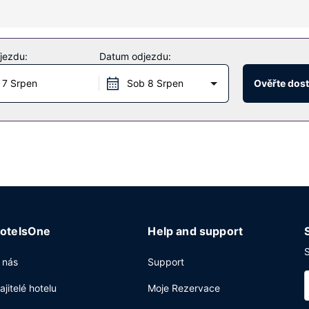
že. Můžete využít širokou nabídku rekreačních zařízení, mezi něž pa
jezdu:
Datum odjezdu:
aké bezdrátový internet zdarma, rozšířené recepční služby a možnos
 7 Srpen
Sob 8 Srpen
Ověřte dos
álu tohoto hotelu. Dostanete-li hlad, můžete také využít 24hodinovo
rna oděvů a recepce s nepřetržitým provozem. K pořádání obchodních
poskytována tato dopravní služba: kyvadlová doprava z a na letiště 
otelsOne
Help and support
S
 nás
Support
ajitelé hotelu
Moje Rezervace