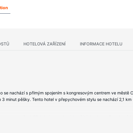
tion
OSTŮ
HOTELOVÁ ZAŘÍZENÍ
INFORMACE HOTELU
o se nachází s přímým spojením s kongresovým centrem ve městě Cot
n 3 minut pěšky. Tento hotel v přepychovém stylu se nachází 2,1 k
 espressovač a LCD televize, se budete cítit jako doma. Bezplatné b
zí satelitní kanály, dobrou zábavu. Soukromé koupelny nabízí vybavení
 Další užitečné vybavení a služby: telefon, vestavěný trezor (s mo