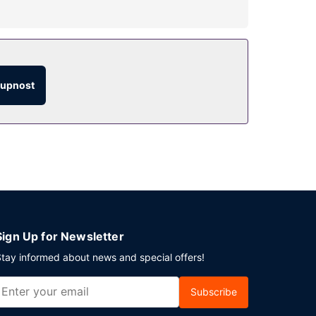
tří mimo jiné venkovní bazén a fitness centrum s
t nákupu (v rámci hotelu).
tupnost
u pokojovou službu. Hotel podává denně od 7:00
 a společenských akcí slouží konferenční
podle jízdního řádu.
Sign Up for Newsletter
tay informed about news and special offers!
Subscribe