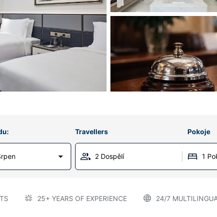
du:
Travellers
Pokoje
Srpen
2 Dospělí
1 Po
TS
25+ YEARS OF EXPERIENCE
24/7 MULTILINGU