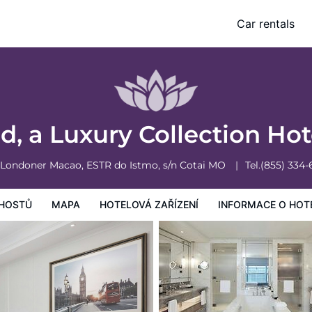
l, Macao
Car rentals
vá zařízení
Informace o hotelu
Všeobecné podmínky hotelu
, a Luxury Collection Ho
 Londoner Macao, ESTR do Istmo, s/n
Cotai
MO
Tel.
(855) 334-
HOSTŮ
MAPA
HOTELOVÁ ZAŘÍZENÍ
INFORMACE O HOT