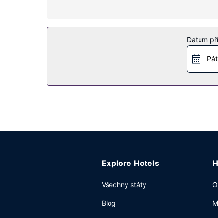
kout.
Vybavení nemovitosti
Wellness centrum nabízí následující služby: masá
Datum pří
nepřetržitým provozem. Součástí vybavení jsou t
Pát
Restaurace
The Conservatory je jednou z 3 restaurací v are
do 13:00 za příplatek tradiční místní snídani.
Další vybavení
Hostům jsou k dispozici business centrum, čistí
centrum a zasedací místnosti. Hostům je zdarma 
Explore Hotels
H
Všechny státy
O
Blog
M