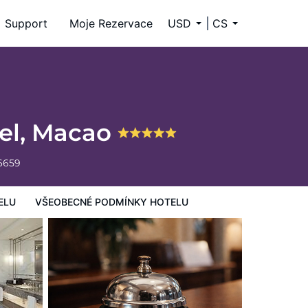
Support
Moje Rezervace
USD
CS
tel, Macao
6659
ELU
VŠEOBECNÉ PODMÍNKY HOTELU