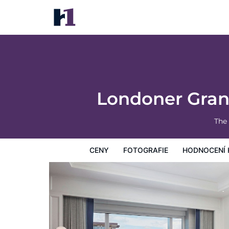
Londoner Grand, a Luxury Collection Hote
Ceny
Fotografie
Hodnocení hostů
Mapa
Hotelo
Londoner Grand
The
CENY
FOTOGRAFIE
HODNOCENÍ 