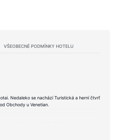
VŠEOBECNÉ PODMÍNKY HOTELU
ai. Nedaleko se nachází Turistická a herní čtvrť
m od Obchody u Venetian.
ezdrátové i pevné připojení k internetu vám
, jehož součástí jsou oddělená vana a sprcha,
žností úschovy notebooku) a oddělený sedací