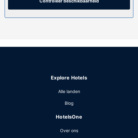
een bureau.
Controleer beschikbaarheid
Algemene voorziening
Profiteer zoveel mogelijk van recreatieve voorzieningen,
met onder meer een gratis waterpark, een buitenzwembad
en een 'lazy river'-waterbaan. Dit hotel bevat ook gratis
wifi, conciërgeservices en een kapsalon. De gratis shuttle
brengt je tot aan het nabije casino of winkelcentrum.
Restaurant
Ga iets eten bij Terrazza, een van de 20 restaurants van
dit hotel, of blijf lekker binnen en profiteer van de 24-uurs
Explore Hotels
roomservice. Er zijn ook snacks beschikbaar in 2
koffiebars/cafés. Ontspan met een lekker fris drankje in
Alle landen
één van de 5 bars/lounges. Dagelijks kun je tegen betaling
genieten van een lekker uitgebreid ontbijt, dat geserveerd
Blog
wordt van 07.00 uur tot 10.30 uur.
Overige voorzieningen
HotelsOne
Enkele van de voorzieningen zijn gratis kabelinternet, een
Over ons
limousine- of autoservice en een snelle uitcheckservice.
Een conferentiecentrum en vergaderruimtes zijn enkele