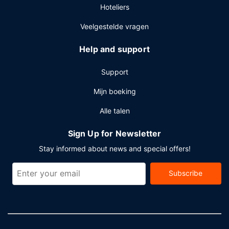
Hoteliers
van de evenementfaciliteiten in dit hotel. Er is een
shuttleservice van/naar de luchthaven (op geplande tijden
Veelgestelde vragen
beschikbaar) die net zoals een shuttleservice van/naar de
veerbootterminal gratis wordt aangeboden.
Help and support
Support
Mijn boeking
Alle talen
Sign Up for Newsletter
Stay informed about news and special offers!
Subscribe