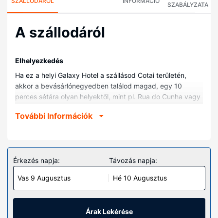
SZÁLLODÁRÓL
INFORMÁCIÓ
SZABÁLYZATA
A szállodáról
Elhelyezkedés
Ha ez a helyi Galaxy Hotel a szállásod Cotai területén,
akkor a bevásárlónegyedben találod magad, egy 10
perces sétára olyan helyektől, mint pl. Rua do Cunha vagy
Cotai Strip városnegyed. Ez a helyi vízparti hotel kb. 2,8
További Információk
km-re található Galaxy Aréna, ill. 6,8 km-re A-Ma-templom
helyszíneitől.
Szobák
Helyezze magát kényelembe a(z) 1449 légkondicionált
Érkezés napja:
Távozás napja:
szoba egyikében, melyekben hűtőszekrény és ingyenes
Vas 9 Augusztus
Hé 10 Augusztus
italokat tartalmazó minibár is található. A vezetékes és a
vezeték nélküli internet-hozzáférés ingyenes, a
szórakozásról pedig LCD-televízió és műholdas csatornák
gondoskodnak. A(z) privát fürdőszoba (kizárólag azok,
Árak Lekérése