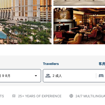
Travellers
客
 9 8月
2 成人
TS
25+ YEARS OF EXPERIENCE
24/7 MULTILINGU