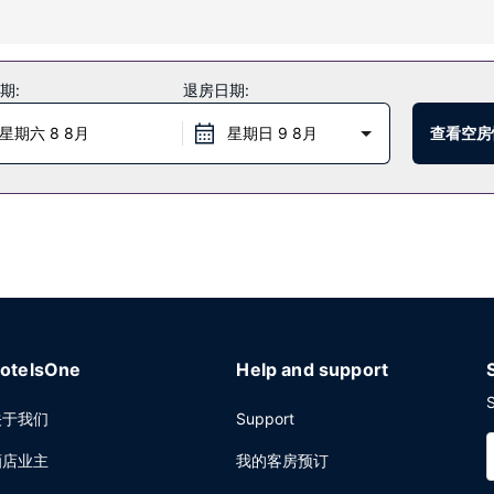
园、室外游泳池和漂流河。此酒店还提供免费 WiFi、礼宾服务和美发
简单吃一点，也可以待在房间里，享受 24 小时送餐服务。此外2 间咖啡馆还
期:
退房日期:
收费的全套早餐。
星期六 8 8月
星期日 9 8月
查看空房
公务车服务和快速退房。这家酒店的活动设施包括会议中心和会议室。定
otelsOne
Help and support
S
关于我们
Support
酒店业主
我的客房预订