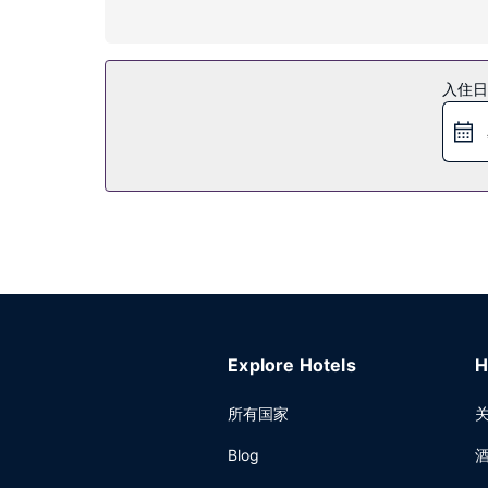
您可充分利用酒店提供的度假设施，例如免费水上乐
餐厅
酒店设有 20 间餐厅，您可以选择到Terrazza
入住日
喝一杯，放松一下。每天 07:00 至 10:30 提供
其他设施
特色服务/设施包括免费高速有线上网、豪华轿车或
班车。
Explore Hotels
H
所有国家
Blog