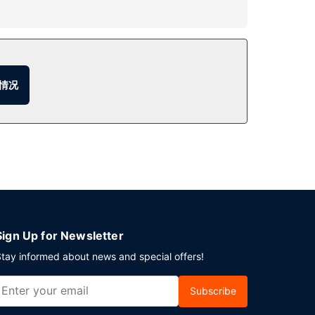
沙龙。免费班车可带您去附近的娱乐场或购物中心。
供应美味点心。这里有 5 间酒吧/酒廊供您选择，可以
情况
时往返机场班车是免费的，此外还免费提供渡轮码头
Sign Up for Newsletter
tay informed about news and special offers!
Subscribe