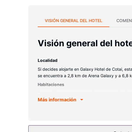
VISIÓN GENERAL DEL HOTEL
COMEN
Visión general del hote
Localidad
Si decides alojarte en Galaxy Hotel de Cotai, es
se encuentra a 2,8 km de Arena Galaxy y a 6,8
Habitaciones
Te sentirás como en tu propia casa en cualquiera 
Más información
ocio, tendrás una televisión LCD con canales por 
provisto de cabezal de ducha tipo lluvia y artícul
Servicios hotel
Para tus ratos libres, tienes instalaciones recrea
servicios de este hotel incluyen conexión a Intern