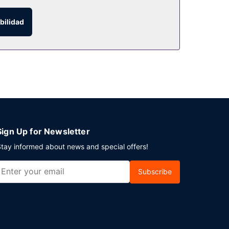
bilidad
pone de servicio de habitaciones las 24 horas y
os días de 07:00 a 10:30 con un coste adicional.
osición. Las instalaciones para eventos de este
a) gratuito en un horario preestablecido y
Sign Up for Newsletter
tay informed about news and special offers!
Subscribe