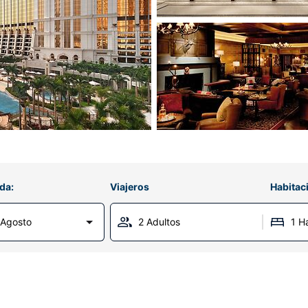
da:
Viajeros
Habitac
 Agosto
2 Adultos
1 H