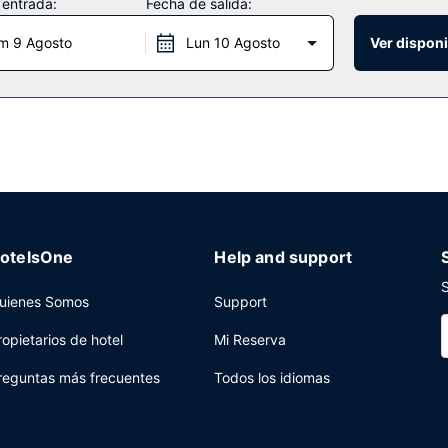
 entrada:
Fecha de salida:
ano.
m 9 Agosto
Lun 10 Agosto
Ver disponi
de este hotel, cuando quieras comer algo. El alojamiento también dis
no de los 5 bares con salón. Se ofrece un desayuno completo todos l
 servicio de limusina o coche con chófer y check-out exprés a tu disp
reuniones. Se ofrece servicio de transporte al aeropuerto (ida y vuelt
ferry también gratuito.
otelsOne
Help and support
S
uienes Somos
Support
ropietarios de hotel
Mi Reserva
reguntas más frecuentes
Todos los idiomas