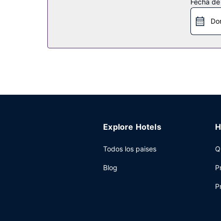
Fecha de
rápidamente al centro comercial o al casino cerc
Do
Restaurante
Pásate por Terrazza, uno de los 20 restaurantes 
2 cafeterías. Relájate con un buen refresco en u
Otros servicios
Tendrás conexión a Internet por cable gratis, un
hotel incluyen centro de conferencias y salas de 
servicio de transporte al punto de embarque del 
Explore Hotels
H
Todos los paises
Q
Blog
P
P