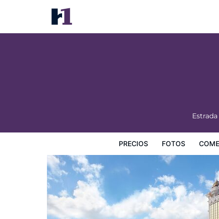
Galaxy Hotel
Precios
Fotos
Comentarios
Mapa
Servicios
I
Estrada
PRECIOS
FOTOS
COME