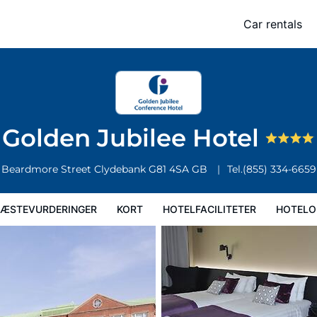
Car rentals
Kort
Hotelfaciliteter
Hoteloplysninger
Hotelregler
Golden Jubilee Hotel
Beardmore Street
Clydebank
G81 4SA
GB
Tel.
(855) 334-6659
ÆSTEVURDERINGER
KORT
HOTELFACILITETER
HOTELO