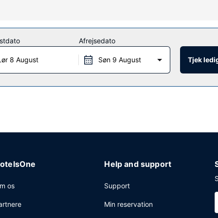
ive et motionscenter, en indendørs pool og en sauna. Andre faciliteter
k/aviskiosk.
stdato
Afrejsedato
smad. Du kan også spise på stedets kaffebar/café eller blive på være
Lør 8 August
Søn 9 August
Tjek led
ke tørsten med din yndlingsdrink. Morgenmadsbuffet serveres på hverd
byr.
nt forretningscenter, hurtig udtjekning og renseri/vaskeservice. P
r til rådighed, bestående af et konferencecenter og 15 mødelokaler.
otelsOne
Help and support
S
m os
Support
artnere
Min reservation