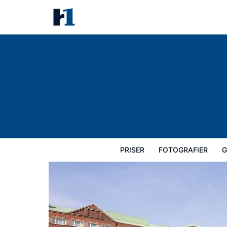
Golden Jubilee Hotel
Priser
Fotografier
Gæstevurderinger
PRISER
FOTOGRAFIER
G