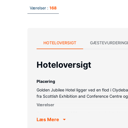
Værelser :
168
HOTELOVERSIGT
GÆSTEVURDERING
Hoteloversigt
Placering
Golden Jubilee Hotel ligger ved en flod i Clydeb
fra Scottish Exhibition and Conference Centre o
Værelser
Overnat i et af de 168 værelser, der indeholder 
Læs Mere
privat badeværelse med gratis toiletartikler og hå