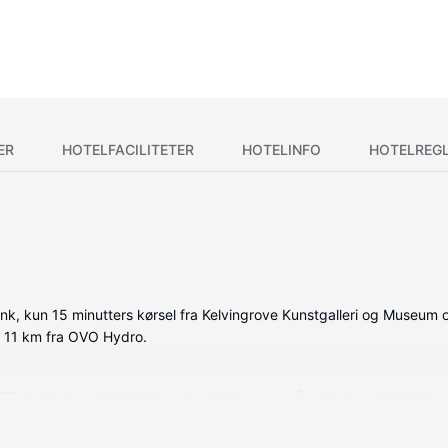
ER
HOTELFACILITETER
HOTELINFO
HOTELREG
ank, kun 15 minutters kørsel fra Kelvingrove Kunstgalleri og Museum 
g 11 km fra OVO Hydro.
LED-tv. Med gratis Wi-Fi kan du altid komme på nettet, og digitale ka
rtørrer. Faciliteter inkluderer telefoner samt skriveborde og strygeje