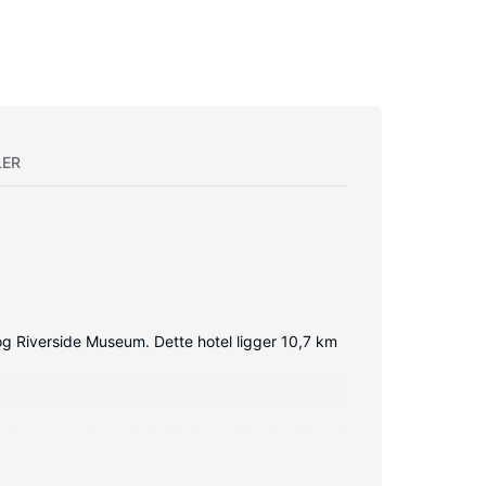
LER
og Riverside Museum. Dette hotel ligger 10,7 km
naler sørger for underholdningen. Værelset har et
rn/strygebrætter.