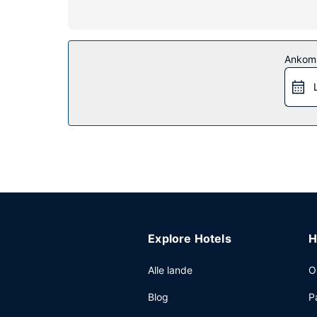
Ejendomsfacilitet
Gå ikke glip af de mange rekreative tilbud, inklus
internetadgang, concierge-tjenester og gavebuti
Restaurant
Ankom
Tag forbi dette hotels restaurant, og spis aften
rundt. Tag forbi baren/loungen, hvor du kan sluk
weekenderne fra kl. 08.00 til kl. 10.00 mod et ge
Andre faciliteter
Gæsterne har blandt andet adgang til et døgnåbe
dette hotel er der et område på 244 kvadratmete
Explore Hotels
H
Alle lande
O
Blog
P