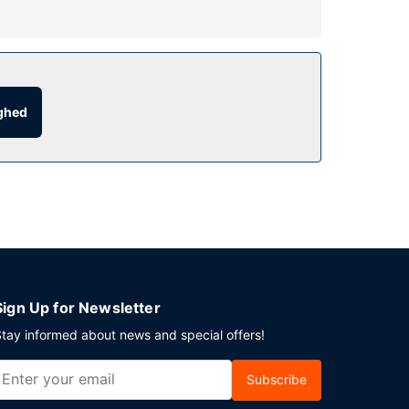
 på dette hotel inkluderer gratis trådløs
lset, hvor der er mulighed for roomservice døgnet
ighed
age fra kl. 07.00 til kl. 09.30 og i
lanlægger du et arrangement i Clydebank? På
 Begrænset parkering er til rådighed på stedet.
Sign Up for Newsletter
tay informed about news and special offers!
Subscribe