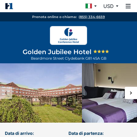
USD
Prenota online o chiama:
(855) 334-6659
Golden Jubilee Hotel
Beardmore Street
Clydebank
G81 4SA
GB
Data di arrivo:
Data di partenza: