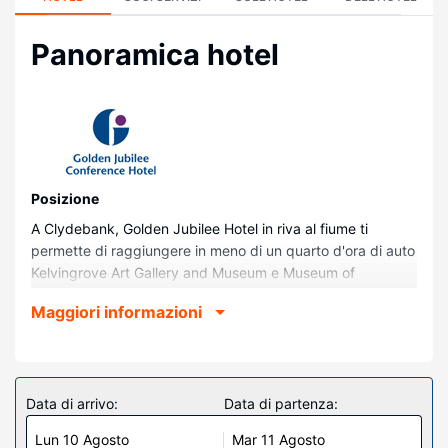
Panoramica hotel
Posizione
A Clydebank, Golden Jubilee Hotel in riva al fiume ti
permette di raggiungere in meno di un quarto d'ora di auto
Kelvingrove Art Gallery and Museum e Museum of
Transport. Questo hotel si trova a 10,7 km da Centro SEC
Maggiori informazioni
(Scottish Event Campus) e 11 km da OVO Hydro.
Camere
Soggiorna in una delle 168 camere della struttura,
complete di TV LED. Il Wi-Fi gratuito ti consente di restare
Data di arrivo:
Data di partenza:
in contatto con il mondo, mentre la TV con canali in digitale
Lun 10 Agosto
Mar 11 Agosto
è l'ideale per concedersi un po' di svago. Il bagno in