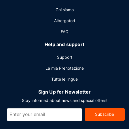
check-out veloce e un pratico servizio di lavanderia e
Chi siamo
lavaggio a secco. Stai pianificando un evento a
Clydebank? Presso un hotel avrai a disposizione 244 metri
Albergatori
quadrati di spazio con un centro congressi e 15 sale
riunioni. Il un parcheggio con posti limitati è disponibile in
FAQ
loco.
Help and support
Support
La mia Prenotazione
Tutte le lingue
Sign Up for Newsletter
Stay informed about news and special offers!
Subscribe