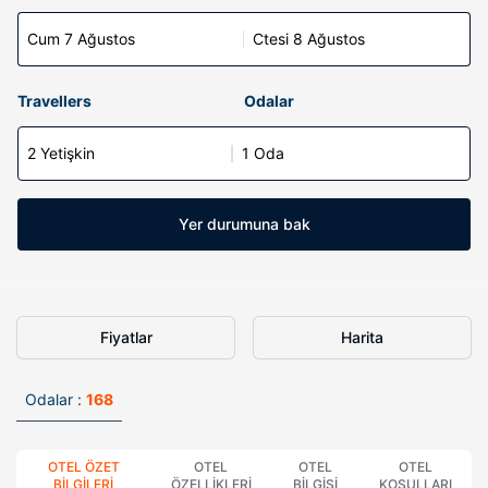
Cum 7 Ağustos
Ctesi 8 Ağustos
Travellers
Odalar
2 Yetişkin
1 Oda
Yer durumuna bak
Fiyatlar
Harita
Odalar :
168
OTEL ÖZET
OTEL
OTEL
OTEL
BILGILERI
ÖZELLIKLERI
BILGISI
KOŞULLARI