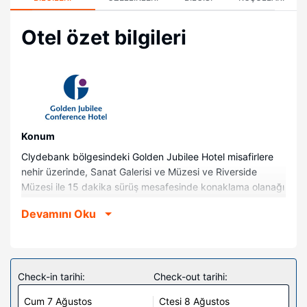
Otel özet bilgileri
Konum
Clydebank bölgesindeki Golden Jubilee Hotel misafirlere
nehir üzerinde, Sanat Galerisi ve Müzesi ve Riverside
Müzesi ile 15 dakika sürüş mesafesinde konaklama olanağı
sunuyor. Bu otel Scottish Exhibition and Conference Centre
Devamını Oku
ile 10,7 km (6,7 mil) ve OVO Hydro ile 11 km (6,9 mil)
mesafede.
Odalar
Misafirler için LED televizyon olan 168 oda mevcuttur.
Check-in tarihi:
Check-out tarihi:
Misafirlerimize ücretsiz kablosuz internet sunulmaktadır.
Cum 7 Ağustos
Ctesi 8 Ağustos
Misafirlerimizin iyi vakit geçirebilmesi için dijital TV kanalları