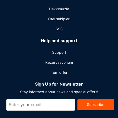
Misafirler için 24 saat açık ofis, hızlı çıkış ve kuru
Hakkımızda
temizleme/çamaşır yıkama servisi mevcuttur. Clydebank
bölgesinde bir etkinlik mi planlıyorsunuz? Bu otel
Otel sahipleri
misafirlerimize 2626 ayak kare alanda konferans merkezi
ve 15 toplantı odası sunmaktadır. Kısıtlı kapasitede otopark
SSS
vardır.
Help and support
Support
Rezervasyonum
Tüm diller
Sign Up for Newsletter
Stay informed about news and special offers!
Subscribe