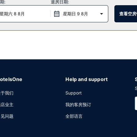
期:
退房日期:
用餐，或者待在房间里，享受 24 小时送餐服务。您可以到酒吧/酒廊
00 至 10:00。
星期六 8 8月
星期日 9 8月
查看空房
洗/洗衣服务。计划在克莱德班克举办活动？这家酒店拥有 244 平方米（2
otelsOne
Help and support
S
关于我们
Support
酒店业主
我的客房预订
常见问题
全部语言