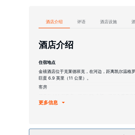
酒店介绍
评语
酒店设施
酒店介绍
住宿地点
金禧酒店位于克莱德班克，在河边，距离凯尔温格罗夫艺
巨蛋 6.9 英里（11 公里）。
客房
酒店有 168 间客房，提供LED 电视。提供免
更多信息
及书桌和熨斗/熨衣板。
物业设施
不要错过健身俱乐部、室内游泳池和桑拿等众多度假设
餐厅