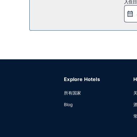
入住日
您可以到酒店的餐厅享用晚餐。此外还可以去咖啡馆
供应时间为：周一至周五 07:00 至 09:30，周末 08:
其他设施
特色服务/设施包括24 小时商务中心、快速退房和干
议室。酒店提供停车设施（车位有限）。
Explore Hotels
H
所有国家
Blog