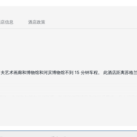
酒店信息
酒店政策
术画廊和博物馆和河滨博物馆不到 15 分钟车程。 此酒店距离苏格兰展览
费无线网络，方便您与朋友保持联系；数码频道可满足您的娱乐需求。私人浴
施。此酒店的其他设施包括免费 WiFi、礼宾服务和礼品店/报摊。