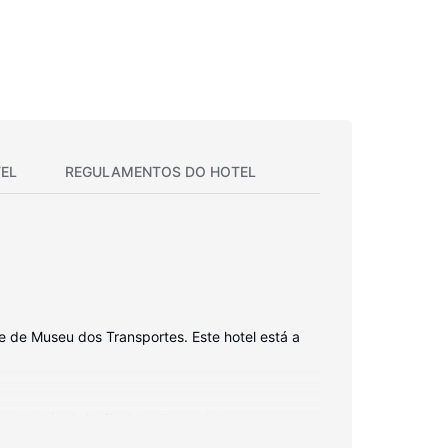
EL
REGULAMENTOS DO HOTEL
e de Museu dos Transportes. Este hotel está a
ntactável. Ao final do dia, assista a uma
modidades incluem ainda telefone, além de