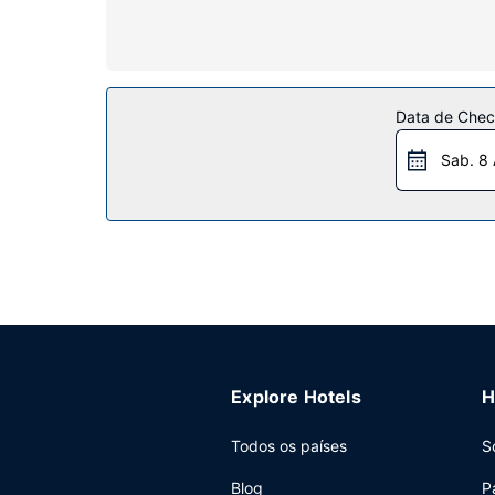
secretárias e de ferros/tábuas de engomar.
Serviço do hotel
Não perca as várias opções de lazer e entretenime
grátis, serviços de concierge e uma loja de pres
Data de Check
Restaurante
Sab. 8
Peça o seu cocktail favorito no bar/lounge. O h
10:00, mediante uma sobretaxa.
Outros serviços
As principais comodidades incluem um business 
Este hotel dispõe de um centro de conferências 
Explore Hotels
H
Todos os países
S
Blog
P