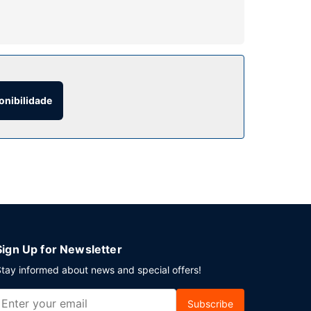
auna. As facilidades adicionais incluem Wi-fi
onibilidade
as 9:30 e aos fins de semana entre as 8:00 e as
mpeza a seco. Planeia um evento em Clydebank?
dos. Há estacionamento limitado no local.
Sign Up for Newsletter
tay informed about news and special offers!
Subscribe