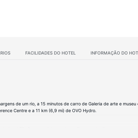
RIOS
FACILIDADES DO HOTEL
INFORMAÇÃO DO HOT
argens de um rio, a 15 minutos de carro de Galeria de arte e museu 
ference Centre e a 11 km (6,9 mi) de OVO Hydro.
evisor LED. O acesso à internet sem fios permite-lhe estar sempre co
ivativas têm artigos de higiene grátis e secadores de cabelo. As co