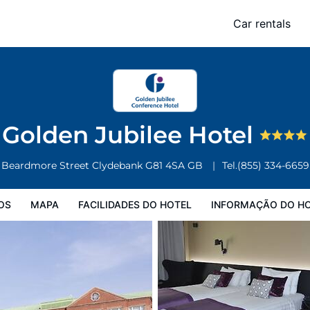
Car rentals
Facilidades do Hotel
Informação do Hotel
Regulamentos do Hote
Golden Jubilee Hotel
Beardmore Street
Clydebank
G81 4SA
GB
Tel.
(855) 334-6659
OS
MAPA
FACILIDADES DO HOTEL
INFORMAÇÃO DO H