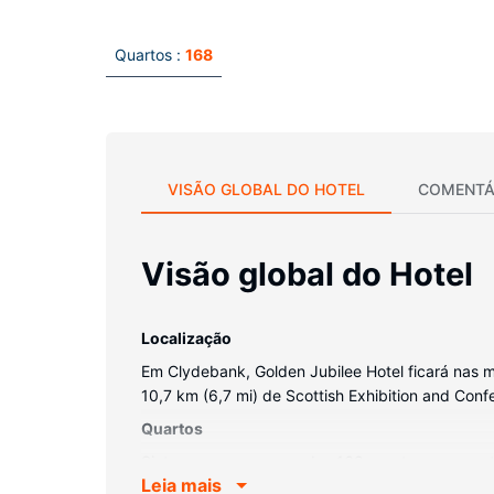
Quartos :
168
VISÃO GLOBAL DO HOTEL
COMENTÁ
Visão global do Hotel
Localização
Em Clydebank, Golden Jubilee Hotel ficará nas m
10,7 km (6,7 mi) de Scottish Exhibition and Con
Quartos
Sinta-se em casa num dos 168 quartos com um tel
Leia mais
seleção de canais digitais. As casas de banho pr