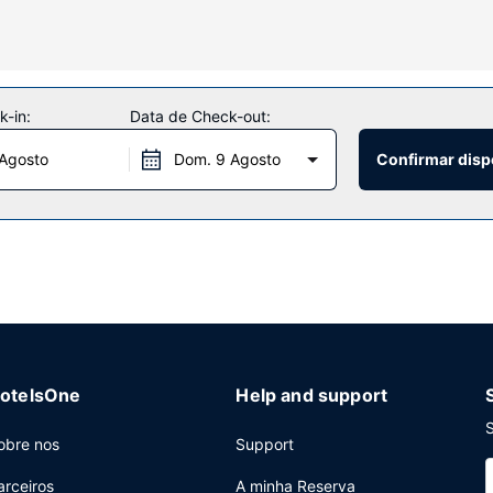
nto ao seu dispor, incluindo um health club, uma piscina interior e S
entes/quiosque de jornais.
-in:
Data de Check-out:
 Agosto
Dom. 9 Agosto
Confirmar disp
otel serve pequeno-almoços buffet durante a semana entre as 7:00 e 
center aberto 24 horas, registo de saída rápido e um serviço de li
e de 15 salas de reuniões, com uma área total de 244 metros quadra
otelsOne
Help and support
S
obre nos
Support
arceiros
A minha Reserva