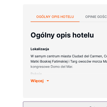
OGÓLNY OPIS HOTELU
OPINIE GOŚC
Ogólny opis hotelu
Lokalizacja
W samym centrum miasta Ciudad del Carmen, Cou
Matki Boskiej Fatimskiej i Targ owoców morza Mac
kongresowe Domo del Mar.
Pokoje
Więcej
Poczuj się jak w domu w 140 klimatyzowanych p
internetu zapewni łączność ze światem, a 42-cal
przybory toaletowe i suszarki do włosów. Udogodn
Udogodnienia w obiekcie
Dostępne udogodnienia rekreacyjne to basen odkr