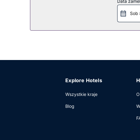
Data zame
bezprzewodowy dostęp do internetu, telewizor w
Sob 
Restauracja
W obiekcie takim jak hotel do dyspozycji gości 
śniadanie w formie bufetu jest serwowane w dn
Pozostałe udogodnienia
Udogodnienia biznesowe to całodobowe centrum b
Ciudad del Carmen, hotel oferuje pomieszczenia
miejscu to bezpłatne parkowanie samodzielne.
Explore Hotels
H
Wszystkie kraje
O
Blog
W
F