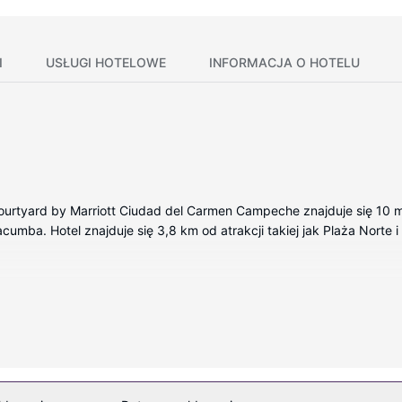
I
USŁUGI HOTELOWE
INFORMACJA O HOTELU
rtyard by Marriott Ciudad del Carmen Campeche znajduje się 10 mi
umba. Hotel znajduje się 3,8 km od atrakcji takiej jak Plaża Norte 
okojach, których wyposażenie to lodówka i telewizor LED. Bezpła
. telewizor płaskoekranowy i telewizja satelitarna — rozrywkę. Wyp
ienia obejmują telefon oraz sejfy na laptopa i biurka.
yty i całodobowe centrum fitness. Ten hotel w stylu art deco oferu