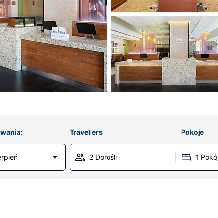
wania:
Travellers
Pokoje
erpień
2 Dorośli
1 Pokó