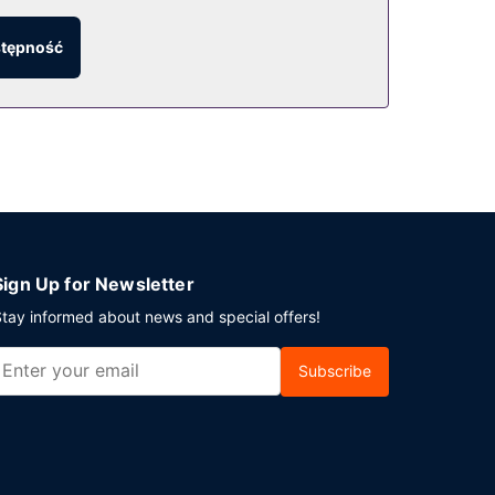
stępność
 w jednym z lokali: bar/salon klubowy. Bezpłatne
ej. Jeżeli planujesz spotkanie w mieście
m kw. (1905 stopy kwadratowe). Udogodnienia na
Sign Up for Newsletter
tay informed about news and special offers!
Subscribe