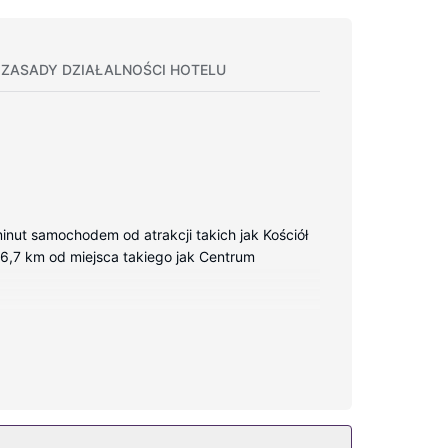
ZASADY DZIAŁALNOŚCI HOTELU
nut samochodem od atrakcji takich jak Kościół
i 6,7 km od miejsca takiego jak Centrum
tny przewodowy i bezprzewodowy dostęp do
osażenie łazienki: wanny lub prysznice, markowe
je również takie udogodnienia jak bezpłatny