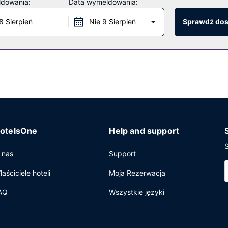
ldowania:
Data wymeldowania:
 holu oraz sala bankietowa.
8 Sierpień
Nie 9 Sierpień
Sprawdź do
pozostają restauracja, a także kawiarnia. Ożywcze napoje znajdziesz
i powszednie od 6:30 do 10, a w weekendy od 7 do 10:30.
iznesowe, bezpłatne czasopisma w holu oraz usługi pralni chemiczn
 konferencyjne oraz sale konferencyjne o łącznej powierzchni 177 
otelsOne
Help and support
S
 nas
Support
łaściciele hoteli
Moja Rezerwacja
AQ
Wszystkie języki