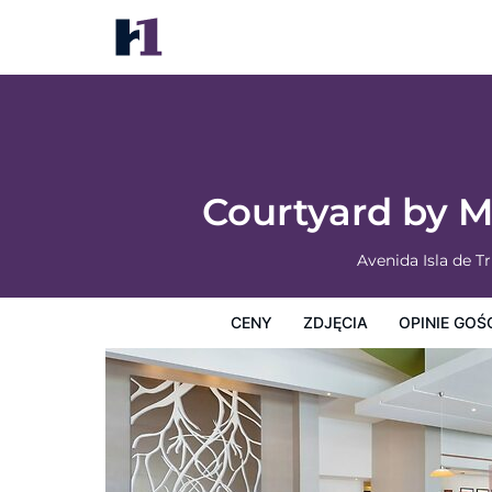
Courtyard by Marriott Ciudad del Carme
Ceny
Zdjęcia
Opinie Gości
Mapę
Usługi Hotel
Courtyard by 
Avenida Isla de T
CENY
ZDJĘCIA
OPINIE GOŚ