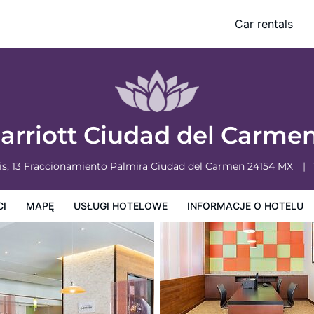
n Campeche
Car rentals
owe
Informacje o hotelu
Zasady działalności hotelu
Marriott Ciudad del Car
ris, 13 Fraccionamiento Palmira
Ciudad del Carmen
24154
MX
CI
MAPĘ
USŁUGI HOTELOWE
INFORMACJE O HOTELU