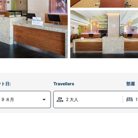
ト日:
Travellers
部屋
 9 ８月
2 大人