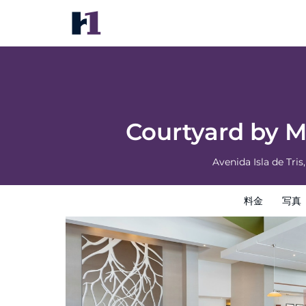
Courtyard by Marriott Ciudad del Carme
料金
写真
レビュー
地図
館内設備
ホテルイン
Courtyard by 
Avenida Isla de Tri
料金
写真