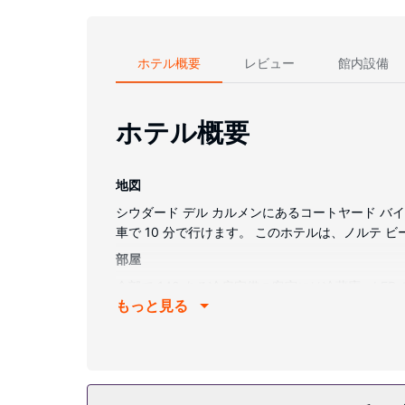
ホテル概要
レビュー
館内設備
ホテル概要
地図
シウダード デル カルメンにあるコートヤード バ
車で 10 分で行けます。 このホテルは、ノルテ ビー
部屋
全部で 140 ある冷房完備の客室には冷蔵庫、LE
もっと見る
けるほか、42 インチの薄型テレビで衛星放送の
ます。電話の他に、セーフティボックス (ノート
施設
屋外プール、24 時間営業のフィットネスセンターな
会場をご利用いただけます。