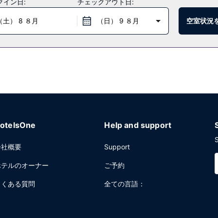
クイン日:
チェックアウト日:
（土） 8 ８月
（日） 9 ８月
空室状況
ーショップ / カフェをご利用ください。バー / ラウンジでお好みの
、週末は 7:00 ～ 10:30 までお召し上がりいただけます。
ビス (無料)、ドライクリーニング / ランドリー サービスをお使いい
面積 177 平方メートル (1905 平方フィート) のイベント設備を
otelsOne
Help and support
S
会社概要
Support
ホテルのオーナー
ご予約
よくある質問
全ての言語：