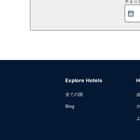
チェッ
レストラン
お食事にはレストランや、このホテルにある コーヒ
無料のビュッフェを、平日は 6:30 ～ 10:00 まで
その他の施設
24 時間対応ビジネスセンター、ロビーでの新聞サー
開催には、このホテル の会議スペース、会議室など総
料) が備わっています。
Explore Hotels
H
全ての国
Blog