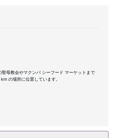
マの聖母教会やマクンバ シーフード マーケットまで
7 km の場所に位置しています。
/ 有線インターネット アクセスを無料でご利用いただ
イナーバスアメニティ、ヘアドライヤーが備わってい
は、WiFi (無料)、テレビ (共用エリア)、宴