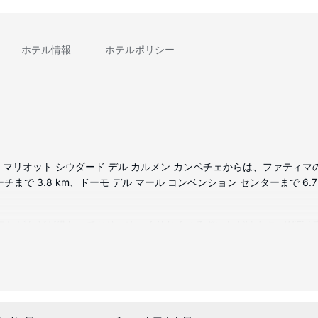
ホテル情報
ホテルポリシー
イ マリオット シウダード デル カルメン カンペチェからは、ファティ
チまで 3.8 km、ドーモ デル マール コンベンション センターまで 6.
D テレビなどが備わっており、ゆっくりおくつろぎいただけます。WiFi 
番組をご覧いただけます。バスルームには、浴槽またはシャワー、デザ
パソコン収納可能)やデスクもご利用いただけます。
どのレクリエーション設備をご利用ください。このアールデコ様式のホテルで