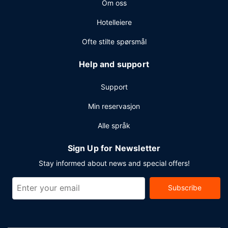
Om oss
del Carmen? Som en av dette hotellet sine gjester tilbys du
møte- og konferanserom på opp til 177 kvadratmeter,
Hotelleiere
blant annet konferanserom og møterom. Gjestene tilbys
ubetjent parkering (inkludert) på stedet.
Ofte stilte spørsmål
Help and support
Support
Min reservasjon
Alle språk
Sign Up for Newsletter
Stay informed about news and special offers!
Subscribe