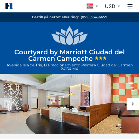
USD
Bestill på nettet eller ring:
(855) 334-6659
Courtyard by Marriott Ciudad del
Carmen Campeche
Avenida Isla de Tris, 13 Fraccionamiento Palmira
Ciudad del Carmen
24154
MX