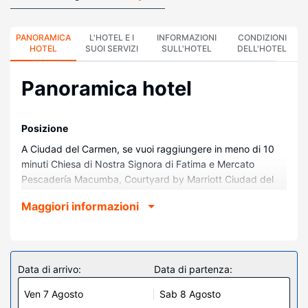
PANORAMICA
L'HOTEL E I
INFORMAZIONI
CONDIZIONI
HOTEL
SUOI SERVIZI
SULL'HOTEL
DELL'HOTEL
Panoramica hotel
Posizione
A Ciudad del Carmen, se vuoi raggiungere in meno di 10
minuti Chiesa di Nostra Signora di Fatima e Mercato
Pescadería Macumba, Courtyard by Marriott Ciudad del
Carmen Campeche è davvero l'ideale. Questo hotel si
Maggiori informazioni
trova a 3,8 km da Spiaggia Playa Norte e 6,7 km da
Centro congressi Domo del Mar.
Camere
Rilassati in una delle 140 camere con aria condizionata
Data di arrivo:
Data di partenza:
della struttura, complete di frigorifero e TV LED. La
Ven 7 Agosto
Sab 8 Agosto
connessione Internet inclusa, wireless e via cavo, e la TV a