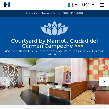
USD
Prenota online o chiama:
(855) 334-6659
Courtyard by Marriott Ciudad del
Carmen Campeche
Avenida Isla de Tris, 13 Fraccionamiento Palmira
Ciudad del Carmen
24154
MX