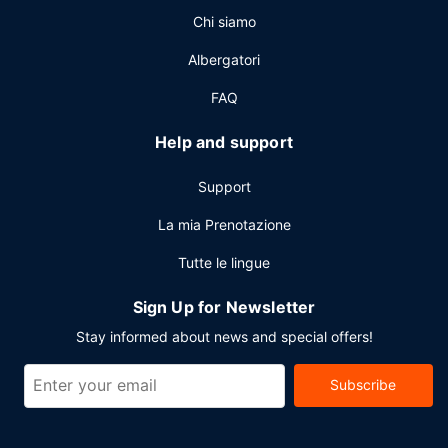
Chi siamo
Potrai usufruire di un business center aperto 24 ore su 24,
quotidiani gratuiti nella hall e un pratico servizio di
Albergatori
lavanderia e lavaggio a secco. Stai pianificando un evento
a Ciudad del Carmen? Presso un hotel avrai a disposizione
FAQ
177 metri quadrati di spazio con un'area per conferenze e
sale riunioni. Il un parcheggio gratuito è disponibile in loco.
Help and support
Support
La mia Prenotazione
Tutte le lingue
Sign Up for Newsletter
Stay informed about news and special offers!
Subscribe