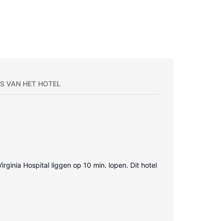
S VAN HET HOTEL
Virginia Hospital liggen op 10 min. lopen. Dit hotel
abelzenders zorgt voor het kijkplezier. Badkamers
n dagelijks schoongemaakt.