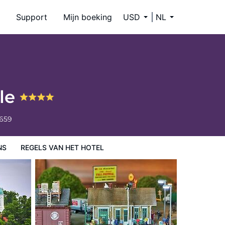
Support
Mijn boeking
USD
NL
lle
6659
NS
REGELS VAN HET HOTEL