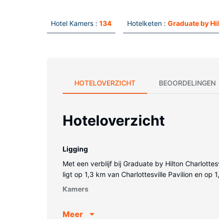
Hotel Kamers :
134
Hotelketen :
Graduate by Hi
HOTELOVERZICHT
BEOORDELINGEN
Hoteloverzicht
Ligging
Met een verblijf bij Graduate by Hilton Charlottesv
ligt op 1,3 km van Charlottesville Pavilion en o
Kamers
Doe of je thuis bent in één van de 134 kamers met 
Meer
hebben een bad of douche en haardrogers. Bij d