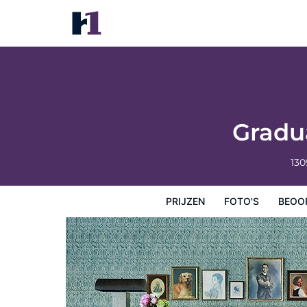
Graduate by Hilton Charlottesville
Prijzen
Foto's
Beoordelingen
Kaart
Hotelfacilit
Gradua
130
PRIJZEN
FOTO'S
BEOO