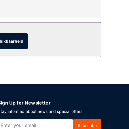
 van dit hotel zijn gratis wifi, een
 dag af met een drankje in een bar/lounge.
hikbaarheid
 uur tot 13.00 uur.
hotel beschikt over 4 vergaderruimtes. Ter
Sign Up for Newsletter
tay informed about news and special offers!
Subscribe