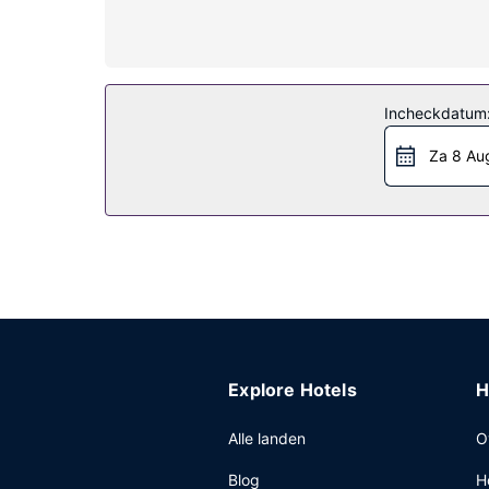
Algemene voorziening
Plezier gegarandeerd dankzij een 24-uurs fitnessc
spelletjesruimte en een televisie in de gemeensch
Restaurant
Incheckdatum
Geniet van een diner bij Trophy Room, een restaur
Za 8 Au
Dagelijks kun je tegen betaling genieten van een
Overige voorzieningen
Enkele van de voorzieningen zijn een stomerij/wa
plaatse heb je parkeerplaatsen.
Explore Hotels
H
Alle landen
O
Blog
H