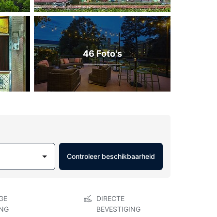
46 Foto's
Controleer beschikbaarheid
GE
DIRECTE
NG
BEVESTIGING