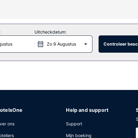
entrum of geniet van het uitzicht vanuit een terras. Andere kenmerken
appelijke ruimte.
:
Uitcheckdatum:
ant van dit hotel, of bestel snacks in de koffiebar/het café. Sluit je
gustus
Zo 9 Augustus
Controleer besc
 lekker ontbijt met lokale gerechten, dat geserveerd wordt van 06.00
sserijservice, een 24-uurs receptie en een bagageopslagruimte. Dit 
otelsOne
Help and support
S
ver ons
Support
oteliers
Mijn boeking