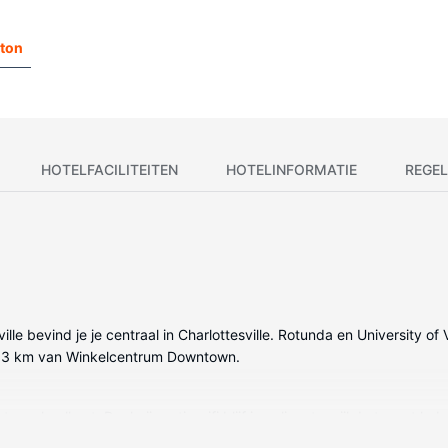
lton
HOTELFACILITEITEN
HOTELINFORMATIE
REGEL
ille bevind je je centraal in Charlottesville. Rotunda en University of 
p 1,3 km van Winkelcentrum Downtown.
een koelkast. Dankzij gratis wifi blijf je online, terwijl de tv met k
e voorzieningen horen een kluis en een bureau en de kamers worde