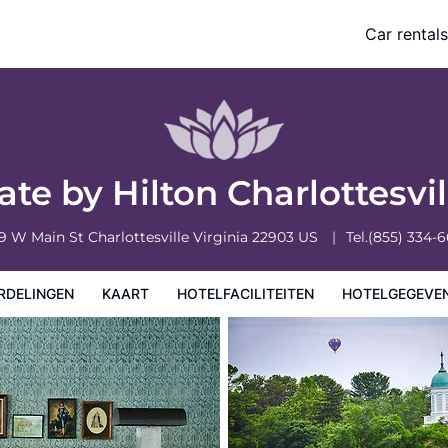
Car rentals
eiten
Hotelgegevens
Regels van het hotel
te by Hilton Charlottesvi
9 W Main St
Charlottesville
Virginia
22903
US
Tel.
(855) 334-
RDELINGEN
KAART
HOTELFACILITEITEN
HOTELGEGEVE