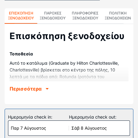
ΕΠΙΣΚΌΠΗΣΗ
ΠΑΡΟΧΕΣ
ΠΛΗΡΟΦΟΡΊΕΣ
ΠΟΛΙΤΙΚΗ
ΞΕΝΟΔΟΧΕΊΟΥ
ΞΕΝΟΔΟΧΕΙΟΥ
ΞΕΝΟΔΟΧΕΊΟΥ
ΞΕΝΟΔΟΧΕΊΩΝ
Επισκόπηση ξενοδοχείου
Τοποθεσία
Αυτό το κατάλυμα (Graduate by Hilton Charlottesville,
Charlottesville) βρίσκεται στο κέντρο της πόλης, 10
λεπτά με τα πόδια από: Rotunda (ροτόντα του
Πανεπιστημίου της Βιρτζίνια) και Νοσοκομείο του
Περισσότερα
Πανεπιστημίου της Βιρτζίνια. Αυτό το ξενοδοχείο απέχει
1,3 χλμ. από: Charlottesville Pavilion (υπαίθριο θέατρο και
συναυλιακός χώρος) και 1,3 χλμ. από: Εμπορικό κέντρο
Downtown Mall.
Ημερομηνία check in:
Ημερομηνία check out:
Δωμάτια
Παρ 7 Αύγουστος
Σάβ 8 Αύγουστος
Νιώστε σαν στο σπίτι σας σε ένα από τα 134 δωμάτιά
μας, όπου θα βρείτε την εξής παροχή: ψυγείο. Mπορείτε