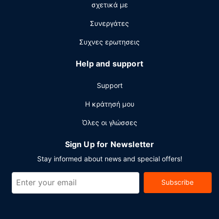
σχετικά με
6:00 π.μ. - 1:00 μ.μ..
Άλλες παροχές
Συνεργάτες
Στις σημαντικές παροχές περιλαμβάνονται υπηρεσίες
Συχνες ερωτησεις
στεγνοκαθαριστηρίου/πλυντηρίων, ρεσεψιόν όλο το
24ωρο και αποθήκευση αποσκευών. Αυτό το ξενοδοχείο
Help and support
διαθέτει 4 αίθουσες κατάλληλες για εκδηλώσεις. Στους
χώρους μας θα βρείτε στάθμευση χωρίς παρκαδόρο (με
Support
χρέωση).
Η κράτησή μου
Όλες οι γλώσσες
Sign Up for Newsletter
Stay informed about news and special offers!
Subscribe