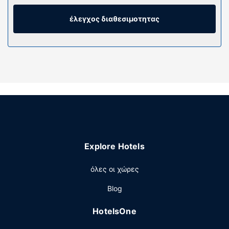
να είστε πάντα online με δωρεάν ασύρματη πρόσβαση
στο ίντερνετ κι επίσης παρέχονται για τη διασκέδασή
έλεγχος διαθεσιμοτητας
σας καλωδιακά κανάλια. Τα μπάνια διαθέτουν
μπανιέρες ή ντους και πιστολάκια μαλλιών. Οι παροχές
περιλαμβάνουν χρηματοκιβώτια και γραφεία. Παρέχεται
επίσης οροφοκομία καθημερινά.
Παροχές καταλύματος
Απολαύστε τις ψυχαγωγικές δυνατότητες, όπως
γυμναστήριο ανοιχτό όλο το 24ωρο, ή χαρείτε τη θέα από
το αίθριο. Οι επιπλέον παροχές σε αυτό το ξενοδοχείο
περιλαμβάνουν δωρεάν ασύρματο ίντερνετ, χώρο
ψυχαγωγίας/ηλεκτρονικών παιχνιδιών και τηλεόραση σε
Explore Hotels
κοινόχρηστο χώρο.
Εστιατόριο
όλες οι χώρες
Απολαύστε βραδινό στο εστιατόριο (Trophy Room), σε
Blog
αυτό το ξενοδοχείο. Επίσης, θα βρείτε σνακ σε μια
καφετέρια. Χαλαρώστε στο τέλος της μέρας με ένα
HotelsOne
ποτό στο μπαρ/lounge. Με επιπλέον χρέωση είναι
διαθέσιμο πρωινό (τοπική κουζίνα) καθημερινά μεταξύ