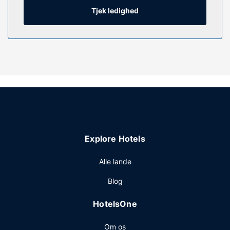
Ejendomsfacilitet
Tjek ledighed
Fra en terrasse kan du nyde den skønne udsigt, eller du
kan nyde godt af rekreative faciliteter, såsom et
døgnåbent fitnesscenter. Andre faciliteter på dette hotel
inkluderer gratis trådløs internetadgang, spillehal/spillerum
og tv på fællesarealer.
Restaurant
Tag forbi dette hotels restaurant, Trophy Room, og få
aftensmad, eller køb en snack på stedets kaffebar/café.
Afslut dagen med en drink eller to i baren/loungen. Lokale
retter tilbydes mod gebyr dagligt fra kl. 06.00 til kl. 13.00.
Explore Hotels
Andre faciliteter
Gæsterne har blandt andet adgang til
Alle lande
renseri/vaskeservice, en døgnåben reception og
Blog
bagageopbevaring. Dette hotel har 4 møde- og
konferencelokaler til rådighed. Selvstændig parkering
HotelsOne
(tillægsgebyr) er til rådighed på stedet.
Om os