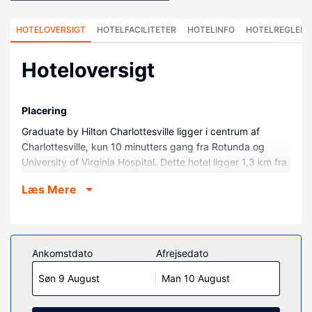
HOTELOVERSIGT
HOTELFACILITETER
HOTELINFO
HOTELREGLER
Hoteloversigt
Placering
Graduate by Hilton Charlottesville ligger i centrum af
Charlottesville, kun 10 minutters gang fra Rotunda og
University of Virginia Hospital. Dette hotel ligger 1,3 km fra
Charlottesville Pavilion og 1,3 km fra Downtown Mall.
Læs Mere
Værelser
Føl dig hjemme i et af de 134 værelser, der indeholder
køleskab. Med gratis Wi-Fi kan du altid komme på nettet,
og kabelkanaler sørger for underholdningen.
Ankomstdato
Afrejsedato
Badeværelserne har badekar eller bruser og hårtørrer.
Søn 9 August
Man 10 August
Faciliteter inkluderer pengeskabe og skriveborde, og
rengøring udføres dagligt.