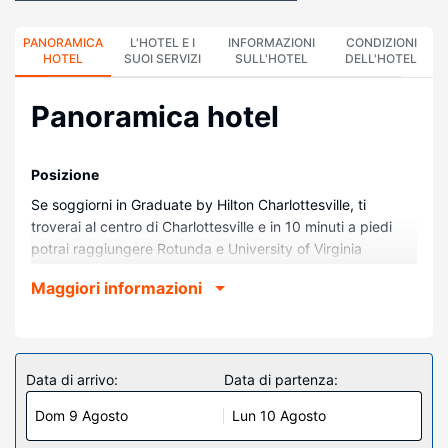
PANORAMICA
L'HOTEL E I
INFORMAZIONI
CONDIZIONI
HOTEL
SUOI SERVIZI
SULL'HOTEL
DELL'HOTEL
Panoramica hotel
Posizione
Se soggiorni in Graduate by Hilton Charlottesville, ti
troverai al centro di Charlottesville e in 10 minuti a piedi
potrai raggiungere Rotunda e University of Virginia
Hospital (ospedale). Questo hotel si trova a 1,3 km da
Maggiori informazioni
Charlottesville Pavilion e 1,3 km da Downtown Mall.
Camere
Rilassati in una delle 134 camere della struttura, completa
di frigorifero. Il Wi-Fi gratuito ti consente di restare in
Data di arrivo:
Data di partenza:
contatto con il mondo, mentre la TV con canali via cavo è
Dom 9 Agosto
Lun 10 Agosto
l'ideale per concedersi un po' di svago. I bagni dispongono
di vasca o doccia e asciugacapelli. I comfort includono