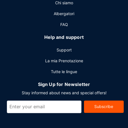
Chi siamo
lavaggio a secco, una reception aperta 24 ore su 24 e
deposito bagagli. Un hotel offre 4 sale riunioni disponibili
Albergatori
per eventi. Il un parcheggio (a pagamento) è disponibile in
loco.
FAQ
Help and support
Support
La mia Prenotazione
Tutte le lingue
Sign Up for Newsletter
Stay informed about news and special offers!
Subscribe