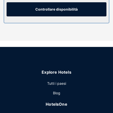
casseforti e scrivanie, mentre le pulizie sono eseguite tutti i
giorni.
Controllare disponibilità
Attrattive della proprietà
Scopri i molti servizi ricreativi a disposizione, tra cui una
palestra aperta giorno e notte e una terrazza da dove
ammirare il paesaggio. In questo hotel potrai inoltre
contare su il Wi-Fi gratuito, una sala giochi/videogiochi e
una TV nelle aree comuni.
Ristorante
Trophy Room, il ristorante di un hotel, è l'ideale per la cena,
mentre al bar/caffetteria sono disponibili tanti snack.
Explore Hotels
Concludi la giornata in bellezza con il tuo drink preferito!
Presso questa struttura troverai un bar/lounge davvero
Tutti i paesi
fantastico. La colazione a base di specialità locali è
disponibile a pagamento tutti i giorni dalle ore 06:00 alle
Blog
ore 13:00.
Altre attrattive
HotelsOne
Potrai usufruire di un pratico servizio di lavanderia e