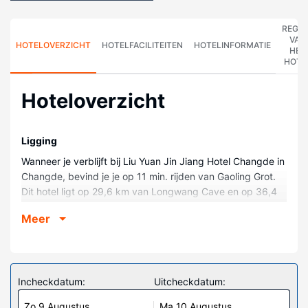
REGE
VAN
HOTELOVERZICHT
HOTELFACILITEITEN
HOTELINFORMATIE
HET
HOTE
Hoteloverzicht
Ligging
Wanneer je verblijft bij Liu Yuan Jin Jiang Hotel Changde in
Changde, bevind je je op 11 min. rijden van Gaoling Grot.
Dit hotel ligt op 29,6 km van Longwang Cave en op 36,4
km van Oude Site van de Westelijke Zhou-dynastie.
Meer
Kamers
Doe of je thuis bent in één van de 269 klimaatgeregelde
kamers met een minibar en een flatscreentelevisie. Dankzij
wifi (toeslag) blijf je online, terwijl de tv met
Incheckdatum:
Uitcheckdatum:
satellietzenders zorgt voor het kijkplezier.
Zo 9 Augustus
Ma 10 Augustus